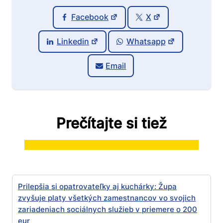
Facebook
X
Linkedin
Whatsapp
Email
Prečítajte si tiež
Prilepšia si opatrovateľky aj kuchárky: Župa
zvyšuje platy všetkých zamestnancov vo svojich
zariadeniach sociálnych služieb v priemere o 200
eur