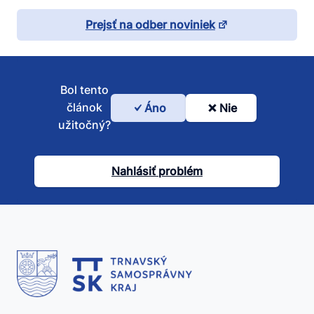
Prejsť na odber noviniek
Bol tento
článok
Áno
Nie
Bol
užitočný?
tento
článok
Nahlásiť problém
užitočný?