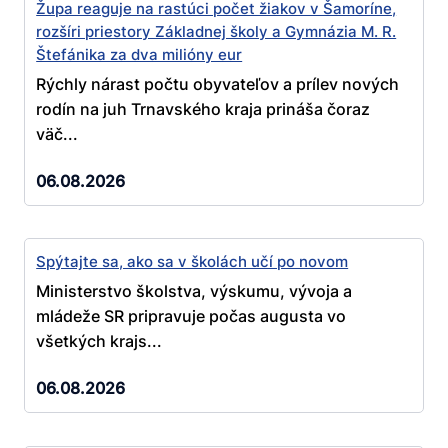
Župa reaguje na rastúci počet žiakov v Šamoríne,
rozšíri priestory Základnej školy a Gymnázia M. R.
Štefánika za dva milióny eur
Rýchly nárast počtu obyvateľov a prílev nových
rodín na juh Trnavského kraja prináša čoraz
väč...
06.08.2026
Spýtajte sa, ako sa v školách učí po novom
Ministerstvo školstva, výskumu, vývoja a
mládeže SR pripravuje počas augusta vo
všetkých krajs...
06.08.2026