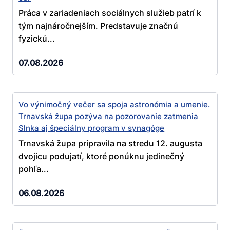
Práca v zariadeniach sociálnych služieb patrí k
tým najnáročnejším. Predstavuje značnú
fyzickú...
07.08.2026
Vo výnimočný večer sa spoja astronómia a umenie.
Trnavská župa pozýva na pozorovanie zatmenia
Slnka aj špeciálny program v synagóge
Trnavská župa pripravila na stredu 12. augusta
dvojicu podujatí, ktoré ponúknu jedinečný
pohľa...
06.08.2026