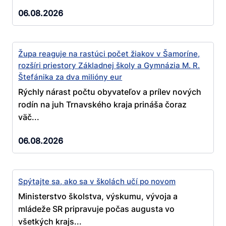
06.08.2026
Župa reaguje na rastúci počet žiakov v Šamoríne,
rozšíri priestory Základnej školy a Gymnázia M. R.
Štefánika za dva milióny eur
Rýchly nárast počtu obyvateľov a prílev nových
rodín na juh Trnavského kraja prináša čoraz
väč...
06.08.2026
Spýtajte sa, ako sa v školách učí po novom
Ministerstvo školstva, výskumu, vývoja a
mládeže SR pripravuje počas augusta vo
všetkých krajs...