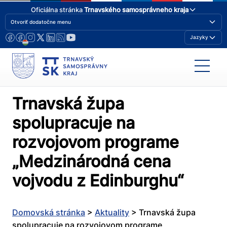
Oficiálna stránka
Trnavského samosprávneho kraja
Otvoriť dodatočne menu
Jazyky
Trnavská župa
spolupracuje na
rozvojovom programe
„Medzinárodná cena
vojvodu z Edinburghu“
Domovská stránka
>
Aktuality
>
Trnavská župa
spolupracuje na rozvojovom programe