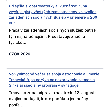
Prilepšia si opatrovateľky aj kuchárky: Župa
zvyšuje platy všetkých zamestnancov vo svojich
zariadeniach sociálnych služieb v priemere o 200
eur
Práca v zariadeniach sociálnych služieb patrí k
tým najnáročnejším. Predstavuje značnú
fyzickú...
07.08.2026
Vo výnimočný večer sa spoja astronómia a umenie.
Trnavská župa pozýva na pozorovanie zatmenia
Slnka aj špeciálny program v synagóge
Trnavská župa pripravila na stredu 12. augusta
dvojicu podujatí, ktoré ponúknu jedinečný
pohľa...