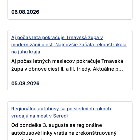
06.08.2026
Aj počas leta pokračuje Trnavská župa v
modernizácii ciest. Najnovšie začala rekonštrukcia
na juhu kraja
Aj počas letných mesiacov pokračuje Trnavská
župa v obnove ciest II. a III. triedy. Aktuálne p...
05.08.2026
Regionálne autobusy sa po siedmich rokoch
vracajú na most v Seredi
Od pondelka 3. augusta sa regionálne
autobusové linky vrátia na zrekonštruovaný