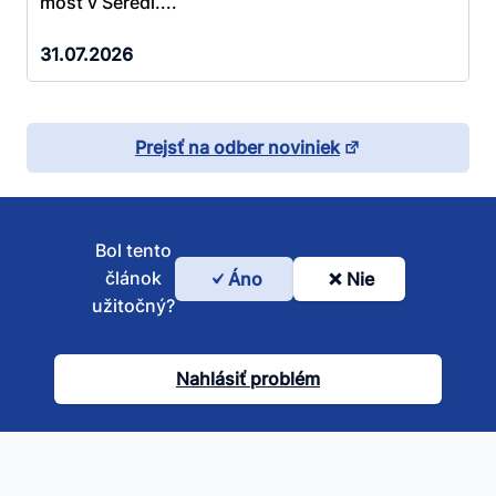
most v Seredi....
31.07.2026
Prejsť na odber noviniek
Bol tento
článok
Áno
Nie
Bol
užitočný?
tento
článok
Nahlásiť problém
užitočný?