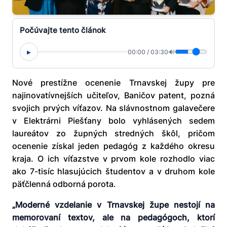
Počúvajte tento článok
▸
00:00
/
03:30
🔊
Nové prestížne ocenenie Trnavskej župy pre
najinovatívnejších učiteľov, Baničov patent, pozná
svojich prvých víťazov. Na slávnostnom galavečere
v Elektrárni Piešťany bolo vyhlásených sedem
laureátov zo župných stredných škôl, pričom
ocenenie získal jeden pedagóg z každého okresu
kraja. O ich víťazstve v prvom kole rozhodlo viac
ako 7-tisíc hlasujúcich študentov a v druhom kole
päťčlenná odborná porota.
„Moderné vzdelanie v Trnavskej župe nestojí na
memorovaní textov, ale na pedagógoch, ktorí