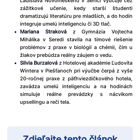
Ladislava Novomeského v Senici vyučuje cez
zážitkové učenie, kedy starší študenti
dramatizujú literatúru pre mladších, a do hodín
integruje umelú inteligenciu či 3D tlač.
Mariana Straková
z Gymnázia Vojtecha
Mihálika v Seredi stavila na tímové riešenie
problémov z praxe v biológii a chémii, čím u
žiakov prebúdza reálny záujem o vedu.
Silvia Burzalová
z Hotelovej akadémie Ľudovíta
Wintera v Piešťanoch pri výučbe čerpá z vyše
20-ročnej praxe z päťhviezdičkového hotela,
zavádza umelú inteligenciu a na hodinách
simuluje reálne prevádzky s nácvikom
upsellingu a reči tela.
Zdieľajte tento článok