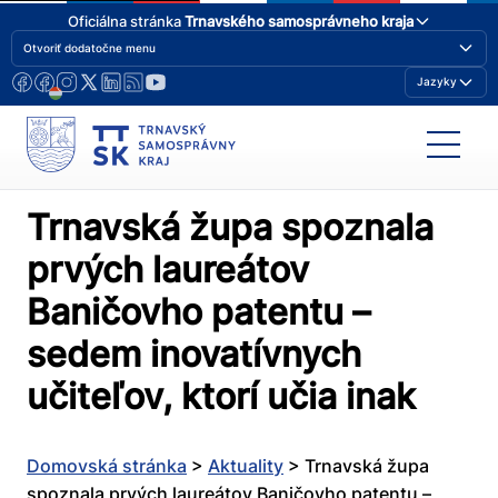
Oficiálna stránka
Trnavského samosprávneho kraja
Otvoriť dodatočne menu
Jazyky
Trnavská župa spoznala
prvých laureátov
Baničovho patentu –
sedem inovatívnych
učiteľov, ktorí učia inak
Domovská stránka
>
Aktuality
>
Trnavská župa
spoznala prvých laureátov Baničovho patentu –