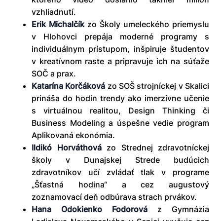
vzhliadnutí.
Erik Michalčík
zo Školy umeleckého priemyslu
v Hlohovci prepája moderné programy s
individuálnym prístupom, inšpiruje študentov
v kreatívnom raste a pripravuje ich na súťaže
SOČ a prax.
Katarína Korčáková
zo SOŠ strojníckej v Skalici
prináša do hodín trendy ako imerzívne učenie
s virtuálnou realitou, Design Thinking či
Business Modeling a úspešne vedie program
Aplikovaná ekonómia.
Ildikó Horváthová
zo Strednej zdravotníckej
školy v Dunajskej Strede budúcich
zdravotníkov učí zvládať tlak v programe
„Šťastná hodina“ a cez augustový
zoznamovací deň odbúrava strach prvákov.
Hana Odokienko Fodorová
z Gymnázia