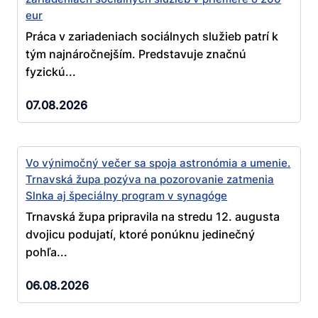
eur
Práca v zariadeniach sociálnych služieb patrí k
tým najnáročnejším. Predstavuje značnú
fyzickú...
07.08.2026
Vo výnimočný večer sa spoja astronómia a umenie.
Trnavská župa pozýva na pozorovanie zatmenia
Slnka aj špeciálny program v synagóge
Trnavská župa pripravila na stredu 12. augusta
dvojicu podujatí, ktoré ponúknu jedinečný
pohľa...
06.08.2026