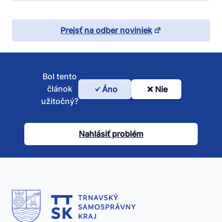
Prejsť na odber noviniek
Bol tento
článok
Áno
Nie
Bol
užitočný?
tento
článok
Nahlásiť problém
užitočný?