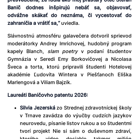
Banič dodnes inšpirujú nebáť sa, objavovať,
odvážne skákať do neznáma, či vycestovať do
zahraničia a vrátiť sa,“
uviedla.
Slávnostnú atmosféru galavečera dotvoril sprievod
moderátorky Andrey Imrichovej, hudobný program
kapely Blanch,
slam poetry
v podaní študentov
Gymnázia v Seredi Emy Borkovičovej a Nicolasa
Šveca a torta, ktorú pripravili študenti Hotelovej
akadémie Ľudovíta Wintera v Piešťanoch Eliška
Marlengová a Viliam Bajzík.
Laureáti Baničovho patentu 2026:
Silvia Jezerská
zo Strednej zdravotníckej školy
v Trnave zavádza do výučby cudzích jazykov
neurovedu, písanie listov rukou a so študentmi
tvorí projekt Nie si sám o duševnom zdraví,
ktorého video dosiahlo takmer milión