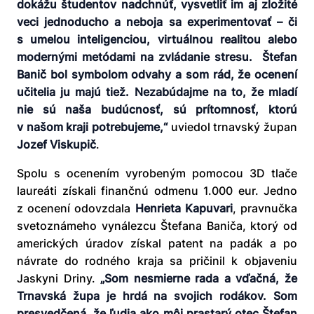
dokážu študentov nadchnúť, vysvetliť im aj zložité
veci jednoducho a neboja sa experimentovať – či
s umelou inteligenciou, virtuálnou realitou alebo
modernými metódami na zvládanie stresu. Štefan
Banič bol symbolom odvahy a som rád, že ocenení
učitelia ju majú tiež. Nezabúdajme na to, že mladí
nie sú naša budúcnosť, sú prítomnosť, ktorú
v našom kraji potrebujeme,“
uviedol trnavský župan
Jozef Viskupič
.
Spolu s ocenením vyrobeným pomocou 3D tlače
laureáti získali finančnú odmenu 1.000 eur. Jedno
z ocenení odovzdala
Henrieta Kapuvari
, pravnučka
svetoznámeho vynálezcu Štefana Baniča, ktorý od
amerických úradov získal patent na padák a po
návrate do rodného kraja sa pričinil k objaveniu
Jaskyni Driny.
„Som nesmierne rada a vďačná, že
Trnavská župa je hrdá na svojich rodákov. Som
presvedčená, že ľudia ako môj prastarý otec Štefan