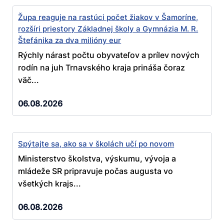
Župa reaguje na rastúci počet žiakov v Šamoríne,
rozšíri priestory Základnej školy a Gymnázia M. R.
Štefánika za dva milióny eur
Rýchly nárast počtu obyvateľov a prílev nových
rodín na juh Trnavského kraja prináša čoraz
väč...
06.08.2026
Spýtajte sa, ako sa v školách učí po novom
Ministerstvo školstva, výskumu, vývoja a
mládeže SR pripravuje počas augusta vo
všetkých krajs...
06.08.2026