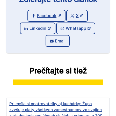
Facebook
X
Linkedin
Whatsapp
Email
Prečítajte si tiež
Prilepšia si opatrovateľky aj kuchárky: Župa
zvyšuje platy všetkých zamestnancov vo svojich
zariadeniach sociálnych služieb v priemere o 200