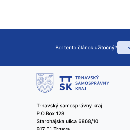
Bol tento článok užitočný?
Bo
te
čl
už
Trnavský samosprávny kraj
P.O.Box 128
Starohájska ulica 6868/10
917 01 Trnava