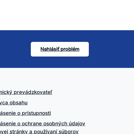
Nahlásiť problém
nický prevádzkovateľ
vca obsahu
ásenie o prístupnosti
lásenie o ochrane osobných údajov
vej stránky a používaní súborov