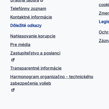
Úradná tabuľa
cook
Telefónny zoznam
Zmen
Kontaktné informácie
Legis
Dôležité odkazy
Ochr
Nahlasovanie korupcie
Zázn
Pre média
Zastupiteľstvo a poslanci
Transparentné informácie
Harmonogram organizačno - technického
zabezpečenia volieb