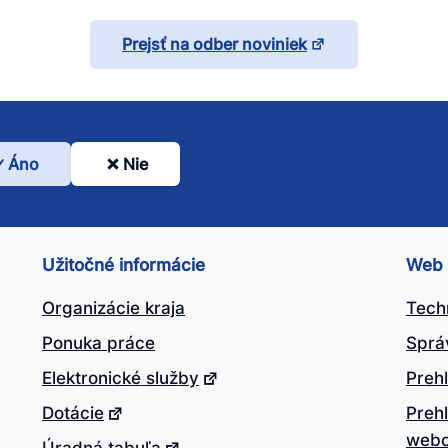
Prejsť na odber noviniek
Áno
Nie
l
nto
ánok
Užitočné informácie
Web
itočný?
Organizácie kraja
Tech
Ponuka práce
Sprá
Elektronické služby
Prehl
Dotácie
Preh
webo