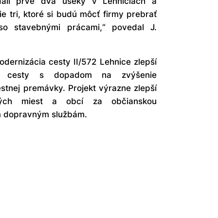
dali prvé dva úseky v Lehniciach a
ie tri, ktoré si budú môcť firmy prebrať
o stavebnými prácami,“
povedal J.
odernizácia cesty II/572 Lehnice
zlepší
tav cesty s dopadom na zvýšenie
estnej premávky. Projekt výrazne zlepší
itých miest a obcí za občianskou
m dopravným službám.