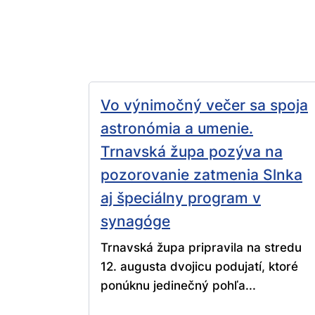
Vo výnimočný večer sa spoja
astronómia a umenie.
Trnavská župa pozýva na
pozorovanie zatmenia Slnka
aj špeciálny program v
synagóge
Trnavská župa pripravila na stredu
12. augusta dvojicu podujatí, ktoré
ponúknu jedinečný pohľa...