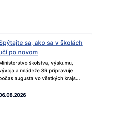
Spýtajte sa, ako sa v školách
učí po novom
Ministerstvo školstva, výskumu,
vývoja a mládeže SR pripravuje
počas augusta vo všetkých krajs...
06.08.2026