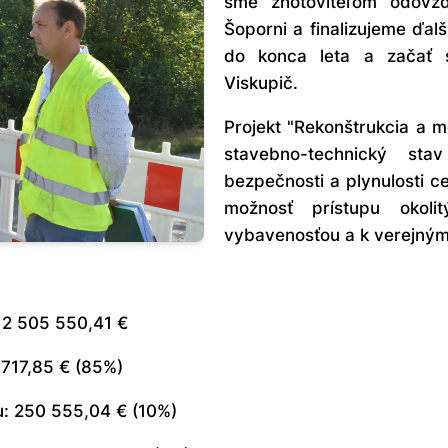
sme zhotoviteľom odovz
Šoporni a finalizujeme ďalš
do konca leta
a začať s
Viskupič.
Projekt
"Rekonštrukcia a m
stavebno-technický s
bezpečnosti a plynulosti c
možnosť prístupu okol
vybavenosťou a k verejný
 2 505 550,41 €
 717,85 € (85%)
u: 250 555,04 € (10%)