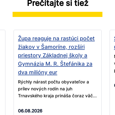
Prečítajte si tiež
Župa reaguje na rastúci počet
žiakov v Šamoríne, rozšíri
priestory Základnej školy a
Gymnázia M. R. Štefánika za
dva milióny eur
Rýchly nárast počtu obyvateľov a
prílev nových rodín na juh
Trnavského kraja prináša čoraz väč...
06.08.2026