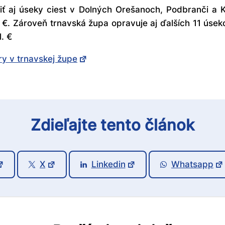
ť aj úseky ciest v Dolných Orešanoch, Podbranči a K
 €. Zároveň trnavská župa opravuje aj ďalších 11 úsek
. €
ry v trnavskej župe
Zdieľajte tento článok
X
Linkedin
Whatsapp