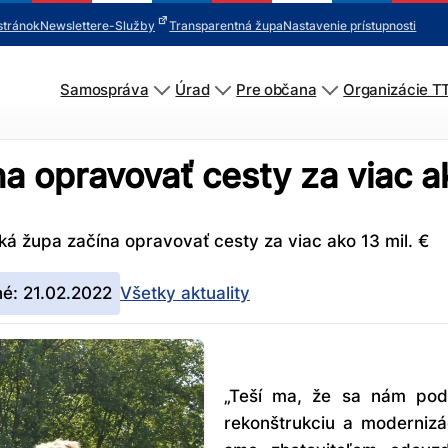
stránok
Newsletter
e-Služby
Transparentná župa
Nastavenie prístupnosti
Samospráva
Úrad
Pre občana
Organizácie T
a opravovať cesty za viac ak
ká župa začína opravovať cesty za viac ako 13 mil. €
né: 21.02.2022
Všetky aktuality
„Teší ma, že sa nám poda
rekonštrukciu a modernizá