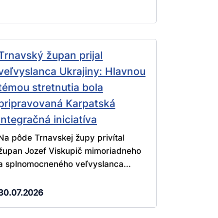
Trnavský župan prijal
veľvyslanca Ukrajiny: Hlavnou
témou stretnutia bola
pripravovaná Karpatská
integračná iniciatíva
Na pôde Trnavskej župy privítal
župan Jozef Viskupič mimoriadneho
a splnomocneného veľvyslanca...
30.07.2026