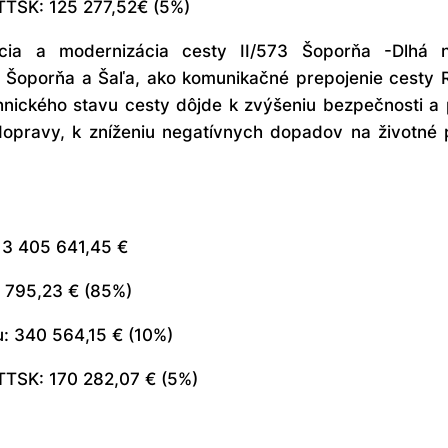
 TTSK: 125 277,52€ (5%)
kcia a modernizácia cesty II/573 Šoporňa -Dlhá
 Šoporňa a Šaľa, ako komunikačné prepojenie cesty R
ického stavu cesty dôjde k zvýšeniu bezpečnosti a pl
 dopravy, k zníženiu negatívnych dopadov na životné 
 3 405 641,45 €
4 795,23 € (85%)
u: 340 564,15 € (10%)
 TTSK: 170 282,07 € (5%)