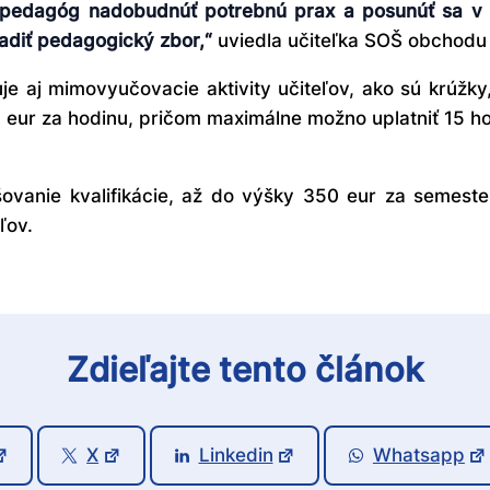
 pedagóg nadobudnúť potrebnú prax a posunúť sa v p
adiť pedagogický zbor,“
uviedla učiteľka SOŠ obchodu 
 aj mimovyučovacie aktivity učiteľov, ako sú krúžky, 
 eur za hodinu, pričom maximálne možno uplatniť 15 
šovanie kvalifikácie, až do výšky 350 eur za semest
ľov.
Zdieľajte tento článok
X
Linkedin
Whatsapp