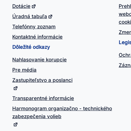
Dotácie
Preh
webo
Úradná tabuľa
cook
Telefónny zoznam
Zmen
Kontaktné informácie
Legis
Dôležité odkazy
Ochr
Nahlasovanie korupcie
Zázn
Pre média
Zastupiteľstvo a poslanci
Transparentné informácie
Harmonogram organizačno - technického
zabezpečenia volieb