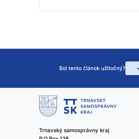
Bol tento článok užitočný?
Bo
te
čl
už
Trnavský samosprávny kraj
P.O.Box 128