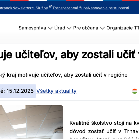
stránok
Newsletter
e-Služby
Transparentná župa
Nastavenie prístupnosti
Samospráva
Úrad
Pre občana
Organizácie T
je učiteľov, aby zostali učiť
ý kraj motivuje učiteľov, aby zostali učiť v regióne
é: 15.12.2025
Všetky aktuality
Kvalitné školstvo stojí na 
dôvod zostať učiť v Trnav