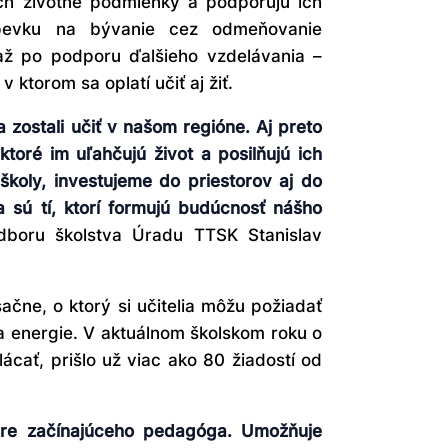
 ich životné podmienky a podporujú ich
íspevku na bývanie cez odmeňovanie
až po podporu ďalšieho vzdelávania –
v ktorom sa oplatí učiť aj žiť.
 zostali učiť v našom regióne. Aj preto
toré im uľahčujú život a posilňujú ich
školy, investujeme do priestorov aj do
ia sú tí, ktorí formujú budúcnosť nášho
dboru školstva Úradu TTSK Stanislav
čne, o ktorý si učitelia môžu požiadať
a energie. V aktuálnom školskom roku o
ácať, prišlo už viac ako 80 žiadostí od
pre začínajúceho pedagóga. Umožňuje