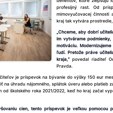
benefitov, ktoré zlepšujú
profesijný rast. Od pr
mimovyučovacej činnosti 
kraj tak vytvára prostredie, 
„Chceme, aby dobrí učitelia
im vytvárame podmienky, k
motiváciu. Modernizujeme 
ľudí. Pretože práve učitel
kraja,“
povedal riaditeľ O
Pravda.
čiteľov je príspevok na bývanie do výšky 150 eur mesa
iť na úhradu nájomného, splátok úveru alebo platieb z
m od školského roka 2021/2022, keď ho kraj začal vypl
yšovaniu cien, tento príspevok je veľkou pomocou 