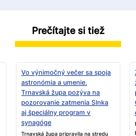
Prečítajte si tiež
Vo výnimočný večer sa spoja
astronómia a umenie.
Trnavská župa pozýva na
pozorovanie zatmenia Slnka
aj špeciálny program v
synagóge
Trnavská župa pripravila na stredu