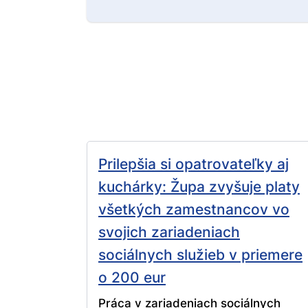
Prilepšia si opatrovateľky aj
kuchárky: Župa zvyšuje platy
všetkých zamestnancov vo
svojich zariadeniach
sociálnych služieb v priemere
o 200 eur
Práca v zariadeniach sociálnych