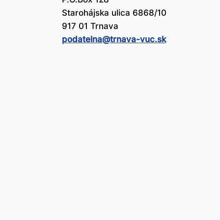
Starohájska ulica 6868/10
917 01 Trnava
podatelna@​trnava-vuc.sk