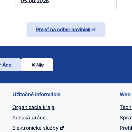
05.08.2026
Prejsť na odber noviniek
Áno
Nie
l
nto
ánok
Užitočné informácie
Web
itočný?
Organizácie kraja
Tech
Ponuka práce
Sprá
Elektronické služby
Prehl