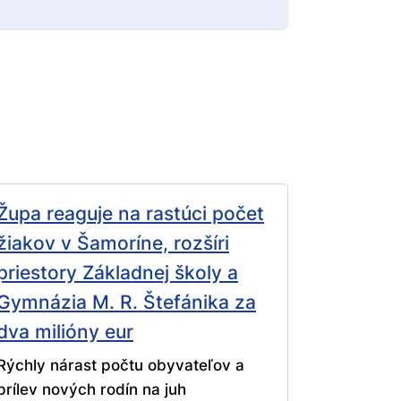
Župa reaguje na rastúci počet
žiakov v Šamoríne, rozšíri
priestory Základnej školy a
Gymnázia M. R. Štefánika za
dva milióny eur
Rýchly nárast počtu obyvateľov a
prílev nových rodín na juh