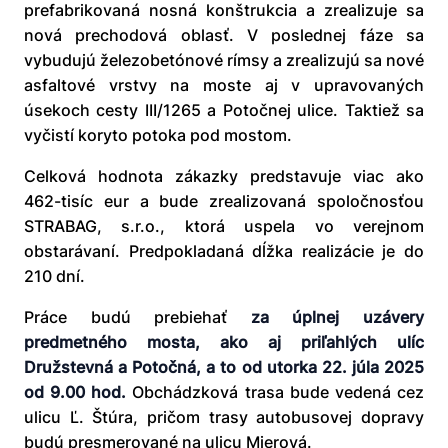
prefabrikovaná nosná konštrukcia a zrealizuje sa
nová prechodová oblasť. V poslednej fáze sa
vybudujú železobetónové rímsy a zrealizujú sa nové
asfaltové vrstvy na moste aj v upravovaných
úsekoch cesty III/1265 a Potočnej ulice. Taktiež sa
vyčistí koryto potoka pod mostom.
Celková hodnota zákazky predstavuje viac ako
462-tisíc eur a bude zrealizovaná spoločnosťou
STRABAG, s.r.o., ktorá uspela vo verejnom
obstarávaní. Predpokladaná dĺžka realizácie je do
210 dní.
Práce budú prebiehať
za úplnej uzávery
predmetného mosta, ako aj priľahlých ulíc
Družstevná a Potočná, a to od utorka 22. júla 2025
od 9.00 hod.
Obchádzková trasa bude vedená cez
ulicu Ľ. Štúra, pričom trasy autobusovej dopravy
budú presmerované na ulicu Mierová.