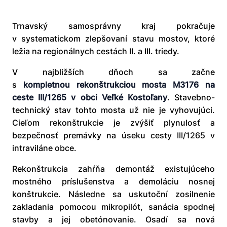
Trnavský samosprávny kraj pokračuje
v systematickom zlepšovaní stavu mostov, ktoré
ležia na regionálnych cestách II. a III. triedy.
V najbližších dňoch sa začne
s
kompletnou
rekonštrukciou mosta M3176 na
ceste III/1265 v obci Veľké Kostoľany
. Stavebno-
technický stav tohto mosta už nie je vyhovujúci.
Cieľom rekonštrukcie je zvýšiť plynulosť a
bezpečnosť premávky na úseku cesty III/1265 v
intraviláne obce.
Rekonštrukcia zahŕňa demontáž existujúceho
mostného príslušenstva a demoláciu nosnej
konštrukcie. Následne sa uskutoční zosilnenie
zakladania pomocou mikropilót, sanácia spodnej
stavby a jej obetónovanie. Osadí sa nová