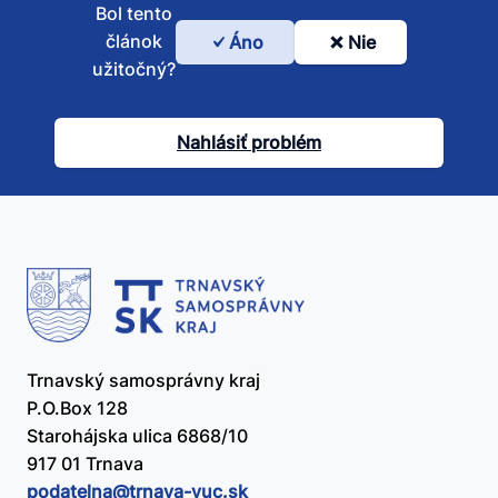
Bol tento
článok
Áno
Nie
Bol
užitočný?
tento
článok
Nahlásiť problém
užitočný?
Trnavský samosprávny kraj
P.O.Box 128
Starohájska ulica 6868/10
917 01 Trnava
podatelna@​trnava-vuc.sk