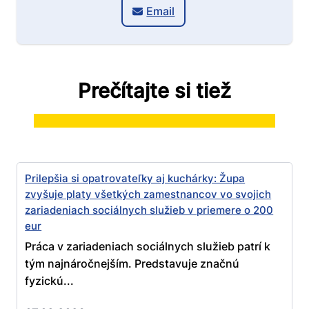
Email
Prečítajte si tiež
Prilepšia si opatrovateľky aj kuchárky: Župa
zvyšuje platy všetkých zamestnancov vo svojich
zariadeniach sociálnych služieb v priemere o 200
eur
Práca v zariadeniach sociálnych služieb patrí k
tým najnáročnejším. Predstavuje značnú
fyzickú...