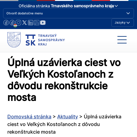
Oficiálna stránka
Trnavského samosprávneho kraja
Otvoriť dodatočne menu
Jazyky
Úplná uzávierka ciest vo
Veľkých Kostoľanoch z
dôvodu rekonštrukcie
mosta
Domovská stránka
>
Aktuality
>
Úplná uzávierka
ciest vo Veľkých Kostoľanoch z dôvodu
rekonštrukcie mosta