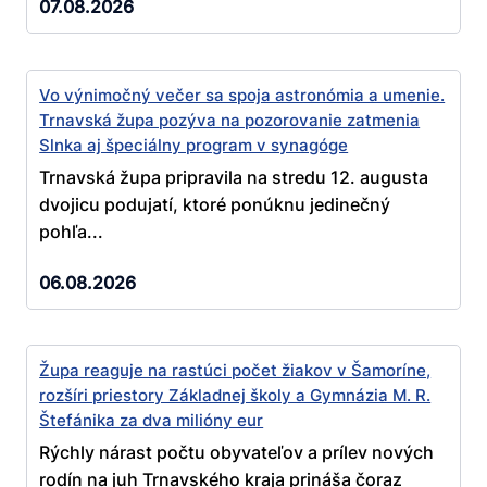
07.08.2026
Vo výnimočný večer sa spoja astronómia a umenie.
Trnavská župa pozýva na pozorovanie zatmenia
Slnka aj špeciálny program v synagóge
Trnavská župa pripravila na stredu 12. augusta
dvojicu podujatí, ktoré ponúknu jedinečný
pohľa...
06.08.2026
Župa reaguje na rastúci počet žiakov v Šamoríne,
rozšíri priestory Základnej školy a Gymnázia M. R.
Štefánika za dva milióny eur
Rýchly nárast počtu obyvateľov a prílev nových
rodín na juh Trnavského kraja prináša čoraz