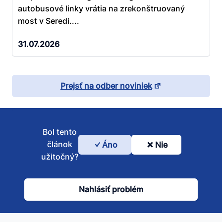
autobusové linky vrátia na zrekonštruovaný
most v Seredi....
31.07.2026
Prejsť na odber noviniek
Bol tento
článok
Áno
Nie
Bol
užitočný?
tento
článok
Nahlásiť problém
užitočný?