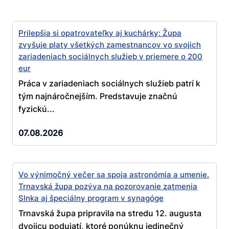
Prilepšia si opatrovateľky aj kuchárky: Župa
zvyšuje platy všetkých zamestnancov vo svojich
zariadeniach sociálnych služieb v priemere o 200
eur
Práca v zariadeniach sociálnych služieb patrí k
tým najnáročnejším. Predstavuje značnú
fyzickú...
07.08.2026
Vo výnimočný večer sa spoja astronómia a umenie.
Trnavská župa pozýva na pozorovanie zatmenia
Slnka aj špeciálny program v synagóge
Trnavská župa pripravila na stredu 12. augusta
dvojicu podujatí, ktoré ponúknu jedinečný