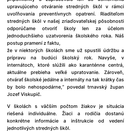
upravujúceho otváranie stredných škôl v rámci
uvoľňovania preventívnych opatrení. Riaditeľom
stredných škôl v našej zriaďovateľskej pôsobnosti
odporúčame otvoriť školy len za účelom
jednoduchšieho uzatvorenia školského roka. Náš
postup pramení z faktu,
že v niektorých školách sme už spustili údržbu a
prípravu na budúci školský rok. Navyše, v
internátoch, ktoré slúžili ako karanténne centrá,
aktuálne prebieha veľké upratovanie. Zároveň,
otvárať školské jedálne a internáty na tak krátky čas
by bolo nehospodárne,“ povedal trnavský župan
Jozef Viskupič.
V školách s väčším počtom žiakov je situácia
riešená individuálne. Žiaci a rodičia dostanú
konkrétne informácie a inštrukcie od vedení
jednotlivých stredných škôl.