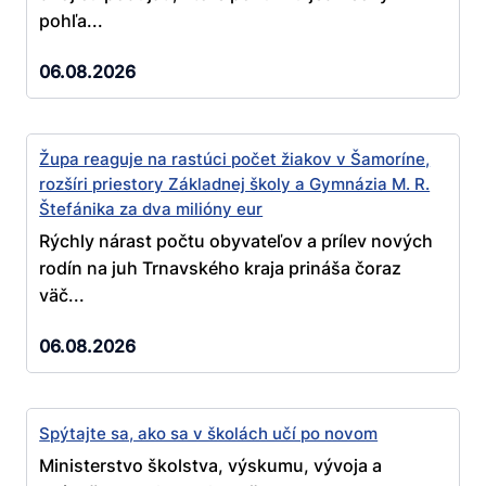
pohľa...
06.08.2026
Župa reaguje na rastúci počet žiakov v Šamoríne,
rozšíri priestory Základnej školy a Gymnázia M. R.
Štefánika za dva milióny eur
Rýchly nárast počtu obyvateľov a prílev nových
rodín na juh Trnavského kraja prináša čoraz
väč...
06.08.2026
Spýtajte sa, ako sa v školách učí po novom
Ministerstvo školstva, výskumu, vývoja a