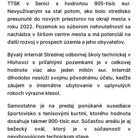
TTSK v Senici s hodnotou 905-tisíc eur.
Nevyužívaným sa stal potom, ako bolo stredisko
presunuté do nových priestorov na okraji mesta v
roku 2022. Pozemok so súborom nehnuteľností sa
nachádza v širšom centre mesta a má potenciál na
ďalší rozvoj v prospech územia a jeho obyvateľov.
Bývalý internát Strednej odbornej školy technickej v
Hlohovci s priľahlými pozemkami je v celkovej
hodnote viac ako jeden milión eur. Internát
dlhodobo neslúži svojmu pôvodnému účelu, keďže
záujem o internátne ubytovanie v uplynulých
rokoch výrazne klesol.
Samostatne je na predaj ponúkané susediace
športovisko s tenisovými kurtmi, ktorého hodnota
dosahuje takmer 900-tisíc eur. Súčasťou areálu je aj
bežecký ovál, ktorý je v súčasnosti v
nevyhovujúcom technickom stave.