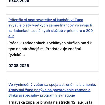
10.08.2026
Prilepšia si opatrovateľky aj kuchárky: Župa
zvyšuje platy všetkých zamestnancov vo svojich
zariadeniach sociálnych služieb v priemere o 200
eur
Práca v zariadeniach sociálnych služieb patrí k
tým najnáročnejším. Predstavuje značnú
fyzickú...
07.08.2026
Vo výnimočný večer sa spoja astronómia a umenie.
Trnavská župa pozýva na pozorovanie zatmenia
Slnka aj špeciálny program v synagóge
Trnavská župa pripravila na stredu 12. augusta