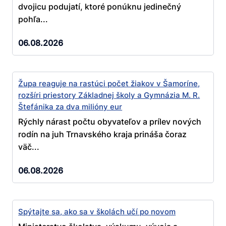
dvojicu podujatí, ktoré ponúknu jedinečný
pohľa...
06.08.2026
Župa reaguje na rastúci počet žiakov v Šamoríne,
rozšíri priestory Základnej školy a Gymnázia M. R.
Štefánika za dva milióny eur
Rýchly nárast počtu obyvateľov a prílev nových
rodín na juh Trnavského kraja prináša čoraz
väč...
06.08.2026
Spýtajte sa, ako sa v školách učí po novom