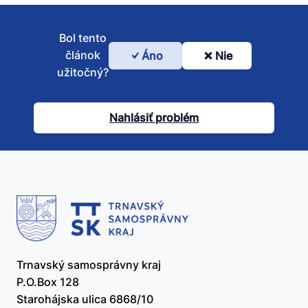
Bol tento
článok
Áno
Nie
Bol
užitočný?
tento
článok
Nahlásiť problém
užitočný?
Trnavský samosprávny kraj
P.O.Box 128
Starohájska ulica 6868/10