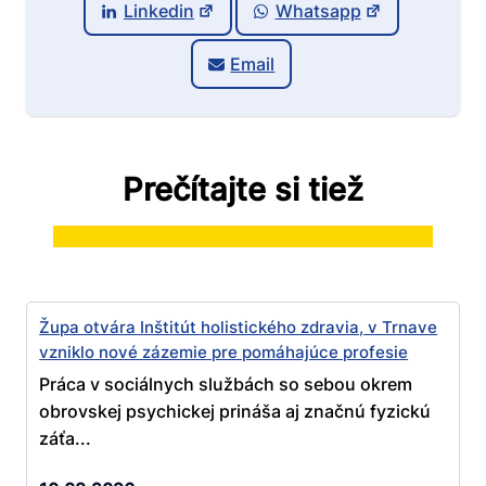
Linkedin
Whatsapp
Email
Prečítajte si tiež
Župa otvára Inštitút holistického zdravia, v Trnave
vzniklo nové zázemie pre pomáhajúce profesie
Práca v sociálnych službách so sebou okrem
obrovskej psychickej prináša aj značnú fyzickú
záťa...