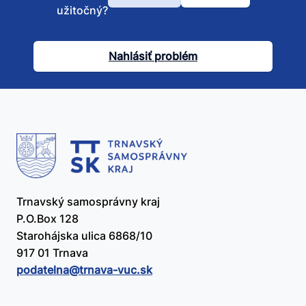
Bol
užitočný?
tento
článok
Nahlásiť problém
užitočný?
Trnavský samosprávny kraj
P.O.Box 128
Starohájska ulica 6868/10
917 01 Trnava
podatelna@​trnava-vuc.sk