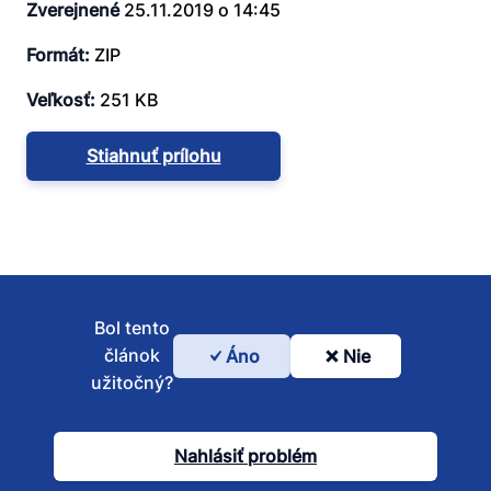
Zverejnené
25.11.2019 o 14:45
Formát:
ZIP
Veľkosť:
251 KB
Stiahnuť prílohu
Bol tento
článok
Áno
Nie
Bol
užitočný?
tento
článok
Nahlásiť problém