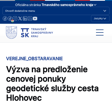
Oficiálna stránka
Trnavského samosprávneho kraja
Otvoriť dodatočne menu
Jazyky
VEREJNE_OBSTARAVANIE
Výzva na predloženie
cenovej ponuky
geodetické služby cesta
Hlohovec