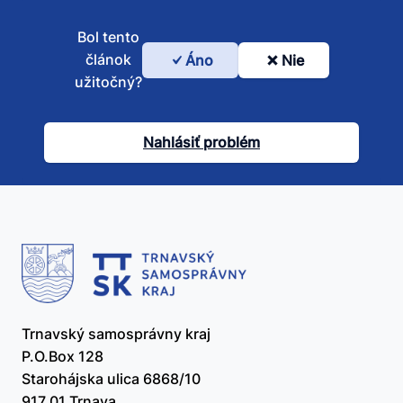
Bol tento
článok
Áno
Nie
Bol
užitočný?
tento
článok
Nahlásiť problém
užitočný?
Trnavský samosprávny kraj
P.O.Box 128
Starohájska ulica 6868/10
917 01 Trnava