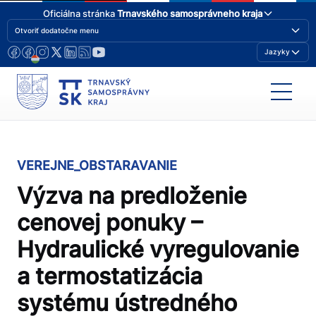
Oficiálna stránka
Trnavského samosprávneho kraja
Otvoriť dodatočne menu
Jazyky
VEREJNE_OBSTARAVANIE
Výzva na predloženie
cenovej ponuky –
Hydraulické vyregulovanie
a termostatizácia
systému ústredného