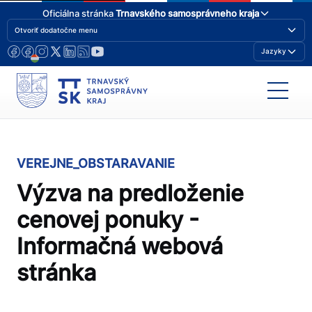
Oficiálna stránka
Trnavského samosprávneho kraja
Otvoriť dodatočne menu
Jazyky
VEREJNE_OBSTARAVANIE
Výzva na predloženie
cenovej ponuky -
Informačná webová
stránka