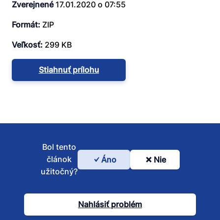
Zverejnené
17.01.2020 o 07:55
Formát:
ZIP
Veľkosť:
299 KB
Stiahnuť prílohu
Bol tento
článok
Áno
Nie
Bol
užitočný?
tento
článok
Nahlásiť problém