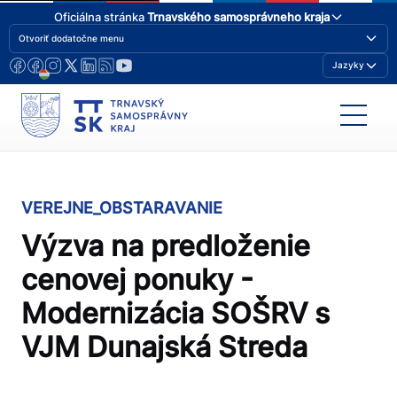
Oficiálna stránka
Trnavského samosprávneho kraja
Otvoriť dodatočne menu
Jazyky
VEREJNE_OBSTARAVANIE
Výzva na predloženie
cenovej ponuky -
Modernizácia SOŠRV s
VJM Dunajská Streda