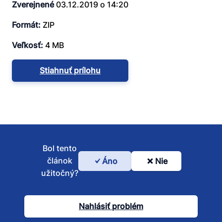
Zverejnené
03.12.2019 o 14:20
Formát:
ZIP
Veľkosť:
4 MB
Stiahnuť prílohu
Bol tento
článok
Áno
Nie
Bol
užitočný?
tento
článok
Nahlásiť problém