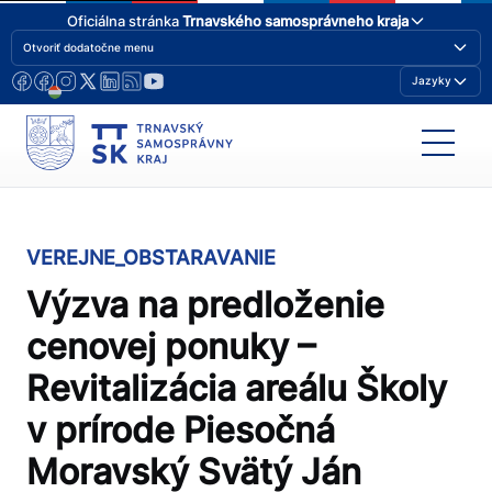
Oficiálna stránka
Trnavského samosprávneho kraja
Otvoriť dodatočne menu
Jazyky
VEREJNE_OBSTARAVANIE
Výzva na predloženie
cenovej ponuky –
Revitalizácia areálu Školy
v prírode Piesočná
Moravský Svätý Ján