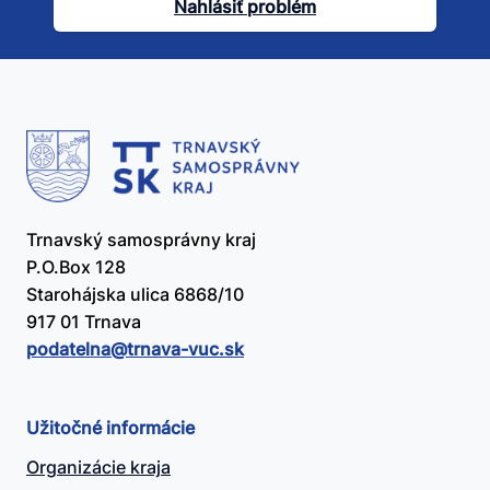
článok
Nahlásiť problém
užitočný?
Trnavský samosprávny kraj
P.O.Box 128
Starohájska ulica 6868/10
917 01 Trnava
podatelna@​trnava-vuc.sk
Užitočné informácie
Organizácie kraja