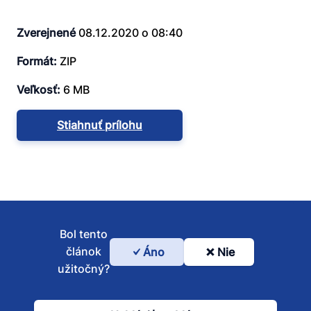
Zverejnené
08.12.2020 o 08:40
Formát:
ZIP
Veľkosť:
6 MB
Stiahnuť prílohu
Bol tento
článok
Áno
Nie
Bol
užitočný?
tento