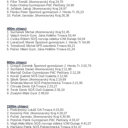
6. Fišer Tomáš Jihomoravský Kraj 24,70
7. Kubo Ondrej Gymnázium PdC Piešťany 24,90
8. Jeřábek Jakub Jihomoravský Kraj 24,97
9. Flenko Peter Športové gymnázium J. Herdu Tr 25,23
10. Puček Jaroslav Jihomoravský Kraj 26,38
400m chlapci
1. Suchánek Michal Jihomoravský Kraj 51,45
2. Valach Imrich Gym. Jána Hollého Trnava 53,44
3. Csóka Róbert SOŠ rozvoja vidieka VJM Dunajs 54,04
4. Lukačovič Marek Športové gymnázium J. Herdu Tr 54,95
5. Tomašovič Michal SPŠ stavebná Trnava 60,21
6. Pačes Viliam Gym. Jána Hollého Trnava 61,24
800m chlapci
1. Greguš Dominik Športové gymnázium J. Herdu Tr 2:02,79
2. Suchánek Daniel Jihomoravský Kraj 2:11,98
3. Macháč Dušan Gymnázium PdC Piešťany 2:12,28
4. Kováč Gabriel SOŠ OaS Galanta 2:12,66
5. Slávik Šimon Jihomoravský Kraj 2:19,69
6. Šmátrala Marcel SOŠ Polytechnická Trnava 2:21,95
7. Chrvala Denis OA Trnava 2:23,27
8. Torok Denis SOŠ OaS Galanta 2:36,10
9. Zsatykó Máte Gyor 2:48,63
1500m chlapci
1. Podzámsky Lukáš OA Trnava 4:23,50
2. Konečný Petr Jihomoravský Kraj 4:26,07
3. Puček Jaroslav Jihomoravský Kraj 4:30,90
4. Potoček Patrik Gymnázium PdC Piešťany 4:33,47
5. Végh Attila Mário SOŠ rozvoja vidieka VJM Dunajs 4:41,07
6. Haršányi Patrik SOŠ Polytechnická Trnava 4:51,47