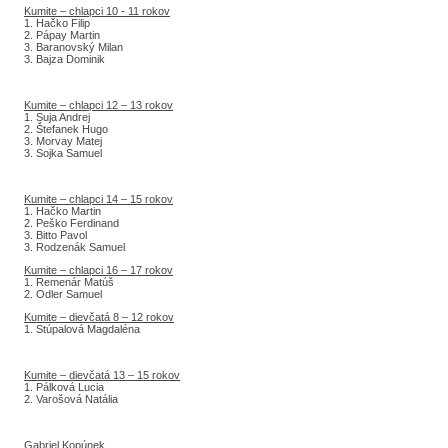
Kumite – chlapci 10 - 11 rokov
1. Hačko Filip
2. Pápay Martin
3. Baranovský Milan
3. Bajza Dominik
Kumite – chlapci 12 – 13 rokov
1. Suja Andrej
2. Štefanek Hugo
3. Morvay Matej
3. Sojka Samuel
Kumite – chlapci 14 – 15 rokov
1. Hačko Martin
2. Peško Ferdinand
3. Bitto Pavol
3. Rodzenák Samuel
Kumite – chlapci 16 – 17 rokov
1. Remenár Matúš
2. Odler Samuel
Kumite – dievčatá 8 – 12 rokov
1. Stúpalová Magdaléna
Kumite – dievčatá 13 – 15 rokov
1. Pálková Lucia
2. Varošová Natália
Gabriel Kopúnek