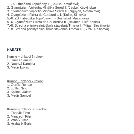
1. ZŠ Tríbečská Topoľčany I. (Kakula, Kováčová)
2. Gymnázium Vojtecha Mihálika Sereď I. (Jacko, Kacvinská)
3. Gymnázium Vojtecha Mihálika Sereď II. (Nguyen, Nešťáková)
4. Gymnázium Pierra de Coubertina I. (Kočin, Šimová)
5.-6. ZŠ Tríbečská Topoľčany II. (Gešnábel, Mazáňová)
5.-6. Gymnázium Pierra de Coubertina II. (Belanec, Piešťanská)
7.-8. Stredná priemyselná škola stavebná Trnava I. (Mitas, Slezáková)
7.-8. Stredná priemyselná škola stavebná Trnava II. (Slížik, Rosinová)
KARATE
Kumite – chlapci 6 rokov
1. Hanes Samuel
2. Neuová Karolína
3. Mečír Lukas
Kumite – chlapci 7 rokov
1. Geršic Roman
2. Löffler Nino
3. Kolínek Jakub
3. Mečír Samuel
Kumite – chlapci 8 - 9 rokov
1. Žbodák Timo
2. Minárech Filip
3. Vraník Timo
3. Hrabárik Boris