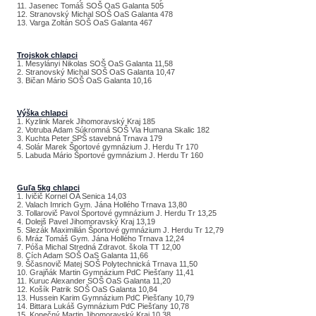
11. Jasenec Tomáš SOŠ OaS Galanta 505
12. Stranovský Michal SOŠ OaS Galanta 478
13. Varga Zoltán SOŠ OaS Galanta 467
Trojskok chlapci
1. Mesylányi Nikolas SOŠ OaS Galanta 11,58
2. Stranovský Michal SOŠ OaS Galanta 10,47
3. Bičan Mário SOŠ OaS Galanta 10,16
Výška chlapci
1. Kyzlink Marek Jihomoravský Kraj 185
2. Votruba Adam Súkromná SOŠ Via Humana Skalic 182
3. Kuchta Peter SPŠ stavebná Trnava 179
4. Solár Marek Športové gymnázium J. Herdu Tr 170
5. Labuda Mário Športové gymnázium J. Herdu Tr 160
Guľa 5kg chlapci
1. Ivičič Kornel OA Senica 14,03
2. Valach Imrich Gym. Jána Hollého Trnava 13,80
3. Tollarovič Pavol Športové gymnázium J. Herdu Tr 13,25
4. Dolejš Pavel Jihomoravský Kraj 13,19
5. Slezák Maximilián Športové gymnázium J. Herdu Tr 12,79
6. Mráz Tomáš Gym. Jána Hollého Trnava 12,24
7. Póša Michal Stredná Zdravot. škola TT 12,00
8. Cích Adam SOŠ OaS Galanta 11,66
9. Ščasnovič Matej SOŠ Polytechnická Trnava 11,50
10. Grajňák Martin Gymnázium PdC Piešťany 11,41
11. Kuruc Alexander SOŠ OaS Galanta 11,20
12. Košík Patrik SOŠ OaS Galanta 10,84
13. Hussein Karim Gymnázium PdC Piešťany 10,79
14. Bittara Lukáš Gymnázium PdC Piešťany 10,78
15. Konečný Martin Jihomoravský Kraj 10,38