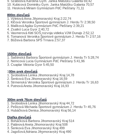
9. Szabóová Karolína Gym. Janka Matúšku Galanta 69,42
10. Kubicová Dominiku Gym. Janka Matúšku Galanta 70,57
11. Hesková Miriam Gymnázium PdC Piešťany 71,11
800m dievčatá
1. Výletová Anna Jihomoravský Kraj 2:22,74
2. Klčová Veronika Športové gymnázium J. Herdu Tr 2:38,50
3. Malíková Agáta Gymnázium PdC Piešťany 2:39,21
4. Zsatkó Luca Gyor 2:40,72
5. Vasmerová Kitti SOŠ rozvoja vidieka VJM Dunajs 2:52,12
6. Tomanová Veronika Športové gymnázium J. Herdu Tr 2:57,16
7. Bóžiová Barbora SPŠ Trnava 2:57,37
1500m dievčatá
1. Šaštinská Barbora Športové gymnázium J. Herdu Tr 5:28,74
2. Nemcová Lucia Gymnázium PdC Piešťany 5:41,96
3. Csaplar Viktoria Gyor 5:45,50
1
00m prek dievčatá
1. Svobodová Lenka Jihomoravský Kraj 14,78
2. Šenková Eva Jihomoravský Kraj 16,59
3. Strmenská Veronika Športové gymnázium J. Herdu Tr 16,63
4. Putnová Aneta Jihomoravský Kraj 16,93
300m prek 76cm dievčatá
1. Svobodová Lenka Jihomoravský Kraj 44,72
2. Pešková Michaela Športové gymnázium J. Herdu Tr 45,76
3. Hubáčková Denisa Jihomoravský Kraj 56,14
Diaľka dievčatá
1. Boháčková Barbora Jihomoravský Kraj 514
2. Palánová Aneta Jihomoravský Kraj 508
3. Šenková Eva Jihomoravský Kraj 499
4. Jagošová Adriana Jihomoravský Kraj 490