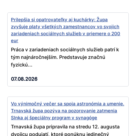
Prilepšia si opatrovateľky aj kuchárky: Župa
zvyšuje platy všetkých zamestnancov vo svojich
zariadeniach sociálnych služieb v priemere o 200
eur
Práca v zariadeniach sociálnych služieb patrí k
tým najnáročnejším. Predstavuje značnú
fyzickú...
07.08.2026
Vo výnimočný večer sa spoja astronómia a umenie.
Trnavská župa pozýva na pozorovanie zatmenia
Slnka aj špeciálny program v synagóge
Trnavská župa pripravila na stredu 12. augusta
dvojicu podujatí, ktoré ponúknu jedinečný