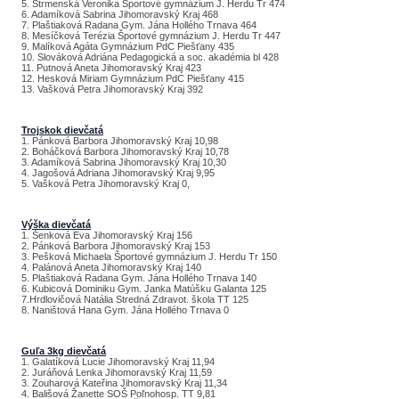
5. Strmenská Veronika Športové gymnázium J. Herdu Tr 474
6. Adamíková Sabrina Jihomoravský Kraj 468
7. Plaštiaková Radana Gym. Jána Hollého Trnava 464
8. Mesíčková Terézia Športové gymnázium J. Herdu Tr 447
9. Malíková Agáta Gymnázium PdC Piešťany 435
10. Slováková Adriána Pedagogická a soc. akadémia bl 428
11. Putnová Aneta Jihomoravský Kraj 423
12. Hesková Miriam Gymnázium PdC Piešťany 415
13. Vašková Petra Jihomoravský Kraj 392
Trojskok dievčatá
1. Pánková Barbora Jihomoravský Kraj 10,98
2. Boháčková Barbora Jihomoravský Kraj 10,78
3. Adamíková Sabrina Jihomoravský Kraj 10,30
4. Jagošová Adriana Jihomoravský Kraj 9,95
5. Vašková Petra Jihomoravský Kraj 0,
Výška dievčatá
1. Šenková Eva Jihomoravský Kraj 156
2. Pánková Barbora Jihomoravský Kraj 153
3. Pešková Michaela Športové gymnázium J. Herdu Tr 150
4. Palánová Aneta Jihomoravský Kraj 140
5. Plaštiaková Radana Gym. Jána Hollého Trnava 140
6. Kubicová Dominiku Gym. Janka Matúšku Galanta 125
7.Hrdlovičová Natália Stredná Zdravot. škola TT 125
8. Naništová Hana Gym. Jána Hollého Trnava 0
Guľa 3kg dievčatá
1. Galatíková Lucie Jihomoravský Kraj 11,94
2. Juráňová Lenka Jihomoravský Kraj 11,59
3. Zouharová Kateřina Jihomoravský Kraj 11,34
4. Bališová Žanette SOŠ Poľnohosp. TT 9,81