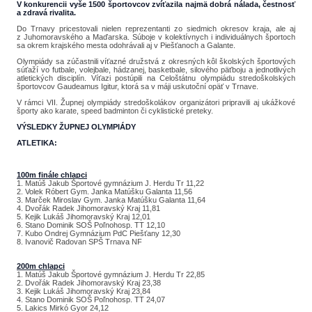
V konkurencii vyše 1500 športovcov zvíťazila najmä dobrá nálada, čestnosť
a zdravá rivalita.
Do Trnavy pricestovali nielen reprezentanti zo siedmich okresov kraja, ale aj
z Juhomoravského a Maďarska. Súboje v kolektívnych i individuálnych športoch
sa okrem krajského mesta odohrávali aj v Piešťanoch a Galante.
Olympiády sa zúčastnili víťazné družstvá z okresných kôl školských športových
súťaží vo futbale, volejbale, hádzanej, basketbale, silového päťboju a jednotlivých
atletických disciplín. Víťazi postúpili na Celoštátnu olympiádu stredoškolských
športovcov Gaudeamus Igitur, ktorá sa v máji uskutoční opäť v Trnave.
V rámci VII. Župnej olympiády stredoškolákov organizátori pripravili aj ukážkové
športy ako karate, speed badminton či cyklistické preteky.
VÝSLEDKY ŽUPNEJ OLYMPIÁDY
ATLETIKA:
100m finále chlapci
1. Matúš Jakub Športové gymnázium J. Herdu Tr 11,22
2. Volek Róbert Gym. Janka Matúšku Galanta 11,56
3. Marček Miroslav Gym. Janka Matúšku Galanta 11,64
4. Dvořák Radek Jihomoravský Kraj 11,81
5. Kejik Lukáš Jihomoravský Kraj 12,01
6. Stano Dominik SOŠ Poľnohosp. TT 12,10
7. Kubo Ondrej Gymnázium PdC Piešťany 12,30
8. Ivanovič Radovan SPŠ Trnava NF
200m chlapci
1. Matúš Jakub Športové gymnázium J. Herdu Tr 22,85
2. Dvořák Radek Jihomoravský Kraj 23,38
3. Kejik Lukáš Jihomoravský Kraj 23,84
4. Stano Dominik SOŠ Poľnohosp. TT 24,07
5. Lakics Mirkó Gyor 24,12