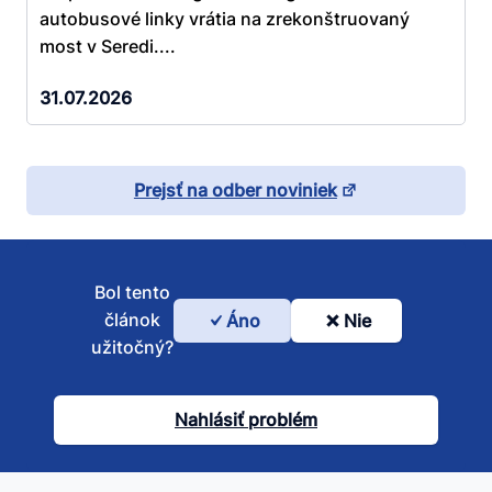
autobusové linky vrátia na zrekonštruovaný
most v Seredi....
31.07.2026
Prejsť na odber noviniek
Bol tento
článok
Áno
Nie
Bol
užitočný?
tento
článok
Nahlásiť problém
užitočný?