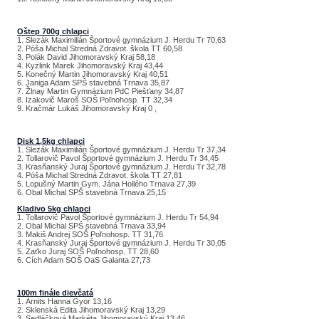
Oštep 700g chlapci
1. Slezák Maximilián Športové gymnázium J. Herdu Tr 70,63
2. Póša Michal Stredná Zdravot. škola TT 60,58
3. Polák David Jihomoravský Kraj 58,18
4. Kyzlink Marek Jihomoravský Kraj 43,44
5. Konečný Martin Jihomoravský Kraj 40,51
6. Janiga Adam SPŠ stavebná Trnava 35,87
7. Žlnay Martin Gymnázium PdC Piešťany 34,87
8. Izakovič Maroš SOŠ Poľnohosp. TT 32,34
9. Kračmár Lukáš Jihomoravský Kraj 0 ,
Disk 1,5kg chlapci
1. Slezák Maximilián Športové gymnázium J. Herdu Tr 37,34
2. Tollarovič Pavol Športové gymnázium J. Herdu Tr 34,45
3. Krasňanský Juraj Športové gymnázium J. Herdu Tr 32,78
4. Póša Michal Stredná Zdravot. škola TT 27,81
5. Lopušný Martin Gym. Jána Hollého Trnava 27,39
6. Obal Michal SPŠ stavebná Trnava 25,15
Kladivo 5kg chlapci
1. Tollarovič Pavol Športové gymnázium J. Herdu Tr 54,94
2. Obal Michal SPŠ stavebná Trnava 33,94
3. Makiš Andrej SOŠ Poľnohosp. TT 31,76
4. Krasňanský Juraj Športové gymnázium J. Herdu Tr 30,05
5. Zaťko Juraj SOŠ Poľnohosp. TT 28,60
6. Cích Adam SOŠ OaS Galanta 27,73
100m finále dievčatá
1. Árnits Hanna Gyor 13,16
2. Sklenská Edita Jihomoravský Kraj 13,29
3. Sedláčková Markéta Jihomoravský Kraj 13,46