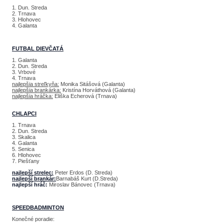
1. Dun. Streda
2. Trnava
3. Hlohovec
4. Galanta
FUTBAL DIEVČATÁ
1. Galanta
2. Dun. Streda
3. Vrbové
4. Trnava
najlepšia streľkyňa:
Monika Sitášová (Galanta)
najlepšia brankárka:
Kristína Horváthová (Galanta)
najlepšia hráčka:
Eliška Echerová (Trnava)
CHLAPCI
1. Trnava
2. Dun. Streda
3. Skalica
4. Galanta
5. Senica
6. Hlohovec
7. Piešťany
najlepší strelec:
Peter Erdos (D. Streda)
najlepší brankár:
Barnabáš Kurt (D.Streda)
najlepší hráč:
Miroslav Bánovec (Trnava)
SPEEDBADMINTON
Konečné poradie: