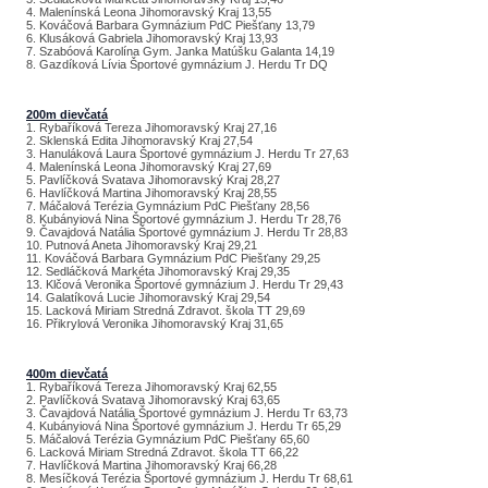
4. Malenínská Leona Jihomoravský Kraj 13,55
5. Kováčová Barbara Gymnázium PdC Piešťany 13,79
6. Klusáková Gabriela Jihomoravský Kraj 13,93
7. Szabóová Karolína Gym. Janka Matúšku Galanta 14,19
8. Gazdíková Lívia Športové gymnázium J. Herdu Tr DQ
200m dievčatá
1. Rybaříková Tereza Jihomoravský Kraj 27,16
2. Sklenská Edita Jihomoravský Kraj 27,54
3. Hanuláková Laura Športové gymnázium J. Herdu Tr 27,63
4. Malenínská Leona Jihomoravský Kraj 27,69
5. Pavlíčková Svatava Jihomoravský Kraj 28,27
6. Havlíčková Martina Jihomoravský Kraj 28,55
7. Máčalová Terézia Gymnázium PdC Piešťany 28,56
8. Kubányiová Nina Športové gymnázium J. Herdu Tr 28,76
9. Čavajdová Natália Športové gymnázium J. Herdu Tr 28,83
10. Putnová Aneta Jihomoravský Kraj 29,21
11. Kováčová Barbara Gymnázium PdC Piešťany 29,25
12. Sedláčková Markéta Jihomoravský Kraj 29,35
13. Klčová Veronika Športové gymnázium J. Herdu Tr 29,43
14. Galatíková Lucie Jihomoravský Kraj 29,54
15. Lacková Miriam Stredná Zdravot. škola TT 29,69
16. Přikrylová Veronika Jihomoravský Kraj 31,65
400m dievčatá
1. Rybaříková Tereza Jihomoravský Kraj 62,55
2. Pavlíčková Svatava Jihomoravský Kraj 63,65
3. Čavajdová Natália Športové gymnázium J. Herdu Tr 63,73
4. Kubányiová Nina Športové gymnázium J. Herdu Tr 65,29
5. Máčalová Terézia Gymnázium PdC Piešťany 65,60
6. Lacková Miriam Stredná Zdravot. škola TT 66,22
7. Havlíčková Martina Jihomoravský Kraj 66,28
8. Mesíčková Terézia Športové gymnázium J. Herdu Tr 68,61