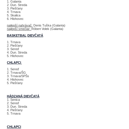
1. Galanta
2. Dun. Streda
3. Piešťany
4. Trnava
5. Skalica
6. Hlohovec
najlepší nahrávač:
Denis Tuška (Galanta)
najlepší smečiar:
Róbert Volek (Galanta)
BASKETBAL
DIEVČATÁ
1. Trnava
2. Piešťany
3. Sereď
4. Dun. Streda
5. Hlohovec
CHLAPCI
1. Sereď
2. Trnava/ŠG
3. Trnava/SPŠs
4. Hlohovec
5. Piešťany
HÁDZANÁ DIEVČATÁ
1. Senica
2. Sereď
3. Dun. Streda
4. Piešťany
5. Trnava
CHLAPCI