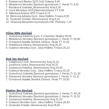
5. Raninecová Bianka SOŠ OaS Galanta 9,46
6. Mináriková Veronika Športové gymnázium J. Herdu Tr 9,32
7. Klusáková Gabriela Jihomoravský Kraj 9,16
8. Liová Miroslava SOŠ Elektrotechnické TT 8,99
9. Valentová Andrea SPŠ Trnava 8,74
10. Mericová Adriána Gym. Jána Hollého Trnava 8,30
11. Osolsobč Kristián Jihomoravský Kraj 8,14
12. Vičanová Alexandra Gymnázium PdC Piešťany 7,15
Oštep 500g dievčatá
1. Vyskočová Katarína Gym. F.V.Sasinka Skalica 39,59
2. Mináriková Veronika Športové gymnázium J. Herdu Tr 33,90
3. Grmanová Natália Stredná Zdravot. škola TT 31,62
4. Hubáčková Denisa Jihomoravský Kraj 25,25
5. Gubiová Veronika Gym. Jána Hollého Trnava 25,22
Disk 1kg dievčatá
1. Galatíková Lucie Jihomoravský Kraj 31,10
2. Juráňová Lenka Jihomoravský Kraj 30,37
3. Zouharová Kateřina Jihomoravský Kraj 29,30
4. Gubiová Veronika Gym. Jána Hollého Trnava 22,25
5. Vyskočová Gabriela Športové gymnázium J. Herdu Tr 21,33
6. Tomanová Veronika Športové gymnázium J. Herdu Tr 21,11
7. Grmanová Natália Stredná Zdravot. škola TT 19,92
Kladivo 3kg dievčatá
1. Vyskočová Gabriela Športové gymnázium J. Herdu Tr 40,18
2. Mináriková Veronika Športové gymnázium J. Herdu Tr 31,53
3. Zouharová Kateřina Jihomoravský Kraj 31,02
4. Gubiová Veronika Gym. Jána Hollého Trnava 28,93
5. Osolsobč Kristián Jihomoravský Kraj 28,83