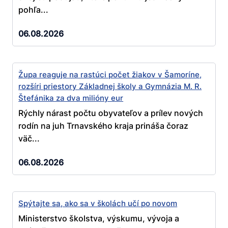
pohľa...
06.08.2026
Župa reaguje na rastúci počet žiakov v Šamoríne,
rozšíri priestory Základnej školy a Gymnázia M. R.
Štefánika za dva milióny eur
Rýchly nárast počtu obyvateľov a prílev nových
rodín na juh Trnavského kraja prináša čoraz
väč...
06.08.2026
Spýtajte sa, ako sa v školách učí po novom
Ministerstvo školstva, výskumu, vývoja a