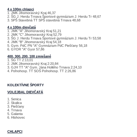
4 x 100m chlapci
1. JMK Jihomoravský Kraj 46,37
2. ŠG J. Herdu Trnava Športové gymnázium J. Herdu Tr 48,67
3. SPŠ Stavebná TT SPŠ stavebná Trnava 48,68
4 x 100m dievčatá
1. JMK "A" Jihomoravský Kraj 51,21
2. JMK "C" Jihomoravský Kraj 52,79
3. ŠG J. Herdu Trnava Športové gymnázium J. Herdu Tr 53,58
4. JMK "B" Jihomoravský Kraj 54,18
5. Gym. PdC PN "A" Gymnázium PdC Piešťany 56,18
6. GYOR "A" Gyor 57,86
400, 300, 200, 100 zmiešané
1. ŠG TT 2:13,01
2. JMK Jihomoravský Kraj 2:20,84
3. GJH TT "A" Gym. Jána Hollého Trnava 2:24,10
4. Poľnohosp. TT SOŠ Poľnohosp. TT 2:26,86
KOLEKTÍVNE ŠPORTY
VOLEJBAL DIEVČATÁ
1. Senica
2. Skalica
3. Piešťany
4. Trnava
5. Galanta
6. Hlohovec
CHLAPCI