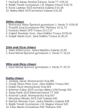
7. Harčarík Adrian Stredná Zdravot. škola TT 4:55,19
8. Boldiš Tomáš Gymnázium J.B. Magina Vrbové 5:00,75
9. Kosík Ladislav SOŠ technická Galanta 5:01,68
10. Malina Miloš SOŠ technická Galanta 5:01,95
3000m chlapci
1. Brehovský Mário Športové gymnázium J. Herdu Tr 9:59,45
2. Pospíšil Juraj Gymnázium PdC Piešťany 10:11,73
3. Kostický Matúš SPŠ Trnava 10:17,07
4. Gajdoš Rastislav Gym. Jána Hollého Trnava 10:50,41
5. Knápik Martin Gym. Jána Hollého Trnava 11:46,24
110m prek 91cm chlapci
1. Volek Róbert Gym. Janka Matúšku Galanta 15,85
2. Karel Michal Športové gymnázium J. Herdu Tr 16,23
300m prek 84cm chlapci
1. Karel Michal Športové gymnázium J. Herdu Tr 43,70
Diaľka chlapci
1. Jeřábek Jakub Jihomoravský Kraj 586
2. Chudý Šimon Peter Gym. Jána Hollého Trnava 564
3. Dolejš Pavel Jihomoravský Kraj 563
4. Kelemen Gábor SOŠ rozvoja vidieka VJM Dunajs 561
5. Šanta Patrik SOŠ Elektrotechnické TT 559
6. Kračmár Lukáš Jihomoravský Kraj 557
7. Mesylányi Nikolas SOŠ OaS Galanta 540
8. Marček Miroslav Gym. Janka Matúšku Galanta 538
9. Boldiš Tomáš Gymnázium J.B. Magina Vrbové 529
10. Fišer Martin Gymnázium PdC Piešťany 528