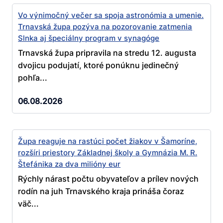
Vo výnimočný večer sa spoja astronómia a umenie.
Trnavská župa pozýva na pozorovanie zatmenia
Slnka aj špeciálny program v synagóge
Trnavská župa pripravila na stredu 12. augusta
dvojicu podujatí, ktoré ponúknu jedinečný
pohľa...
06.08.2026
Župa reaguje na rastúci počet žiakov v Šamoríne,
rozšíri priestory Základnej školy a Gymnázia M. R.
Štefánika za dva milióny eur
Rýchly nárast počtu obyvateľov a prílev nových
rodín na juh Trnavského kraja prináša čoraz
väč...