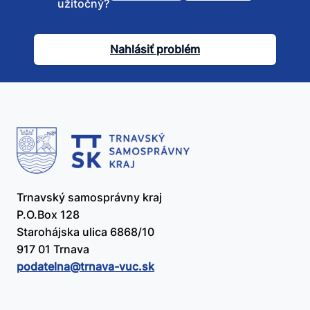
užitočný?
tento
článok
Nahlásiť problém
užitočný?
Trnavský samosprávny kraj
P.O.Box 128
Starohájska ulica 6868/10
917 01 Trnava
podatelna@​trnava-vuc.sk