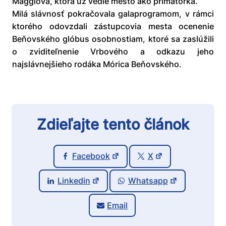
Maggiová, ktorá už vedie mesto ako primátorka.
Milá slávnosť pokračovala galaprogramom, v rámci
ktorého odovzdali zástupcovia mesta ocenenie
Beňovského glóbus osobnostiam, ktoré sa zaslúžili
o zviditeľnenie Vrbového a odkazu jeho
najslávnejšieho rodáka Mórica Beňovského.
Zdieľajte tento článok
Facebook
X
Linkedin
Whatsapp
Email