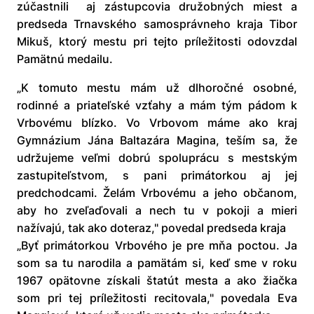
zúčastnili aj zástupcovia družobných miest a
predseda Trnavského samosprávneho kraja Tibor
Mikuš, ktorý mestu pri tejto príležitosti odovzdal
Pamätnú medailu.
„K tomuto mestu mám už dlhoročné osobné,
rodinné a priateľské vzťahy a mám tým pádom k
Vrbovému blízko. Vo Vrbovom máme ako kraj
Gymnázium Jána Baltazára Magina, teším sa, že
udržujeme veľmi dobrú spoluprácu s mestským
zastupiteľstvom, s pani primátorkou aj jej
predchodcami. Želám Vrbovému a jeho občanom,
aby ho zveľaďovali a nech tu v pokoji a mieri
nažívajú, tak ako doteraz," povedal predseda kraja
„Byť primátorkou Vrbového je pre mňa poctou. Ja
som sa tu narodila a pamätám si, keď sme v roku
1967 opätovne získali štatút mesta a ako žiačka
som pri tej príležitosti recitovala," povedala Eva