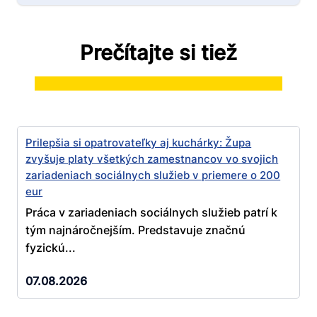
Prečítajte si tiež
Prilepšia si opatrovateľky aj kuchárky: Župa
zvyšuje platy všetkých zamestnancov vo svojich
zariadeniach sociálnych služieb v priemere o 200
eur
Práca v zariadeniach sociálnych služieb patrí k
tým najnáročnejším. Predstavuje značnú
fyzickú...
07.08.2026