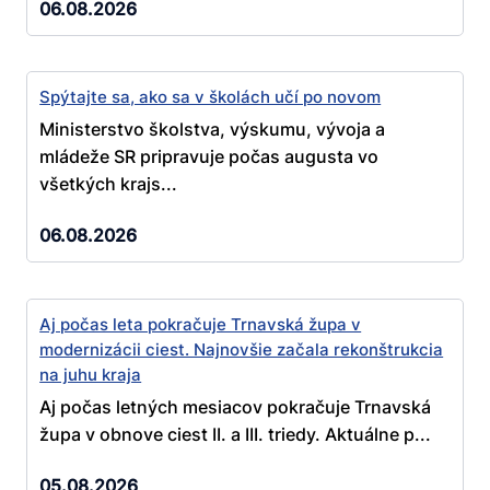
06.08.2026
Spýtajte sa, ako sa v školách učí po novom
Ministerstvo školstva, výskumu, vývoja a
mládeže SR pripravuje počas augusta vo
všetkých krajs...
06.08.2026
Aj počas leta pokračuje Trnavská župa v
modernizácii ciest. Najnovšie začala rekonštrukcia
na juhu kraja
Aj počas letných mesiacov pokračuje Trnavská
župa v obnove ciest II. a III. triedy. Aktuálne p...
05.08.2026