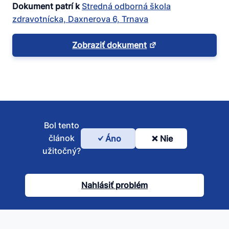
Dokument patrí k
Stredná odborná škola
zdravotnícka, Daxnerova 6, Trnava
Zobraziť dokument
Bol tento
článok
Áno
Nie
Bol
užitočný?
tento
článok
Nahlásiť problém
užitočný?