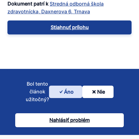
Dokument patrí k
Stredná odborná škola
zdravotnícka, Daxnerova 6, Trnava
Stiahnuť prílohu
Bol tento
článok
Áno
Nie
Bol
užitočný?
tento
článok
Nahlásiť problém
užitočný?