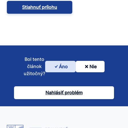
Stiahnuť prílohu
Bol tento
článok
Áno
Nie
Bol
užitočný?
tento
článok
Nahlásiť problém
užitočný?