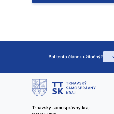
Bol tento článok užitočný?
Bo
te
čl
už
Trnavský samosprávny kraj