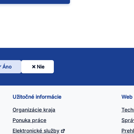
Áno
Nie
l
nto
ánok
Užitočné informácie
Web
itočný?
Organizácie kraja
Tech
Ponuka práce
Sprá
Elektronické služby
Prehl