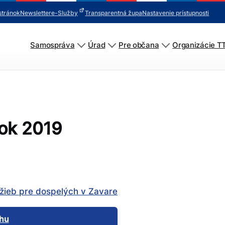
stránok
Newsletter
e-Služby
Transparentná župa
Nastavenie prístupnosti
Samospráva
Úrad
Pre občana
Organizácie T
rok 2019
žieb pre dospelých v Zavare
ohu