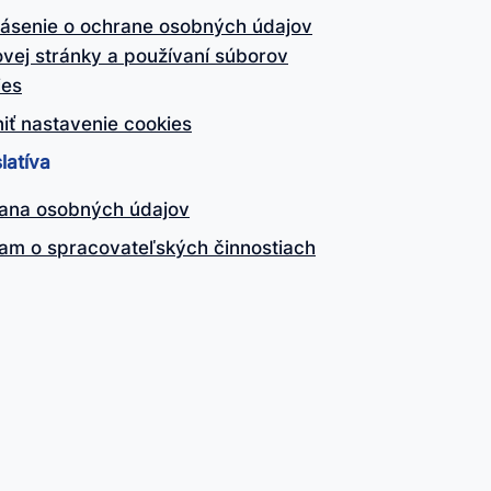
lásenie o ochrane osobných údajov
vej stránky a používaní súborov
ies
iť nastavenie cookies
latíva
ana osobných údajov
am o spracovateľských činnostiach