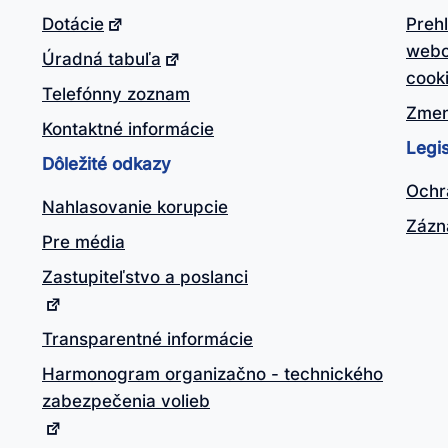
Dotácie
Preh
webo
Úradná tabuľa
cook
Telefónny zoznam
Zmen
Kontaktné informácie
Legis
Dôležité odkazy
Ochr
Nahlasovanie korupcie
Zázn
Pre média
Zastupiteľstvo a poslanci
Transparentné informácie
Harmonogram organizačno - technického
zabezpečenia volieb