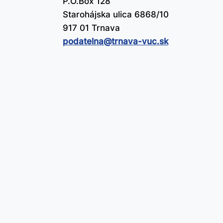
P.O.Box 128
Starohájska ulica 6868/10
917 01 Trnava
podatelna@​trnava-vuc.sk