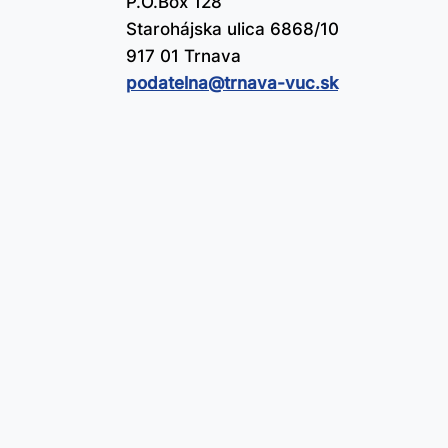
P.O.Box 128
Starohájska ulica 6868/10
917 01 Trnava
podatelna@​trnava-vuc.sk