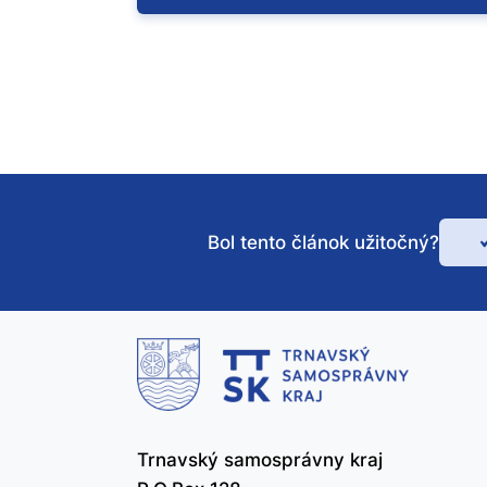
Bol tento článok užitočný?
Bo
te
čl
už
Trnavský samosprávny kraj