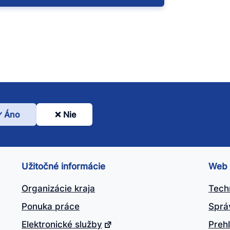
Áno
Nie
l
nto
ánok
Užitočné informácie
Web
itočný?
Organizácie kraja
Tech
Ponuka práce
Sprá
Elektronické služby
Prehl