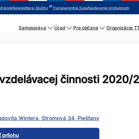
stránok
Newsletter
e-Služby
Transparentná župa
Nastavenie prístupnosti
Samospráva
Úrad
Pre občana
Organizácie T
vzdelávacej činnosti 2020/
dovíta Wintera, Stromová 34, Piešťany
 prílohu