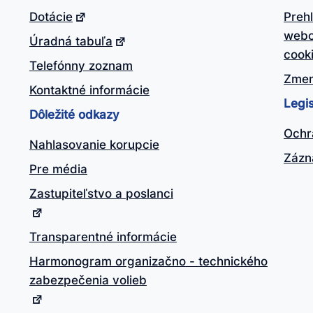
Dotácie
Preh
webo
Úradná tabuľa
cook
Telefónny zoznam
Zmen
Kontaktné informácie
Legis
Dôležité odkazy
Ochr
Nahlasovanie korupcie
Zázn
Pre média
Zastupiteľstvo a poslanci
Transparentné informácie
Harmonogram organizačno - technického
zabezpečenia volieb