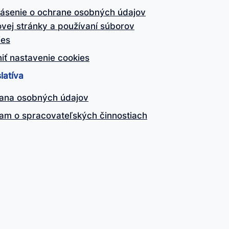
lásenie o ochrane osobných údajov
vej stránky a používaní súborov
ies
iť nastavenie cookies
latíva
ana osobných údajov
am o spracovateľských činnostiach