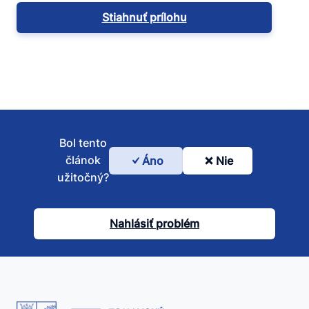
Stiahnuť prílohu
Bol tento
článok
Áno
Nie
Bol
užitočný?
tento
článok
Nahlásiť problém
užitočný?