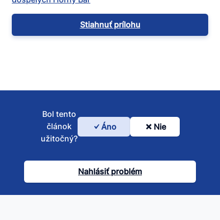
Stiahnuť prílohu
Bol tento
článok
Áno
Nie
Bol
užitočný?
tento
článok
Nahlásiť problém
užitočný?