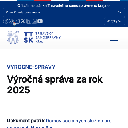
Oficiálna stránka
Trnavského samosprávneho kraja
Otvoriť dodatočne menu
Jazyky
VYROCNE-SPRAVY
Výročná správa za rok
2025
Dokument patrí k
Domov sociálnych služieb pre
dospelých Horný Bar