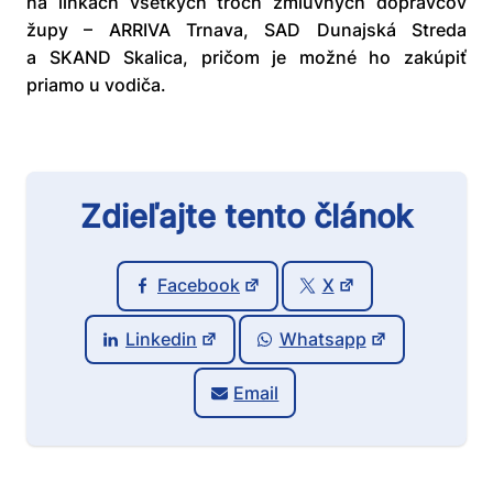
na linkách všetkých troch zmluvných dopravcov
župy – ARRIVA Trnava, SAD Dunajská Streda
a SKAND Skalica, pričom je možné ho zakúpiť
priamo u vodiča.
Zdieľajte tento článok
Facebook
X
Linkedin
Whatsapp
Email