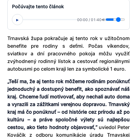
Počúvajte tento článok
▸
00:00
/
01:40
🔊
Trnavská župa pokračuje aj tento rok v užitočnom
benefite pre rodiny s deťmi. Počas víkendov,
sviatkov a dní pracovného pokoja môžu využiť
zvýhodnený rodinný lístok a cestovať regionálnymi
autobusmi po celom kraji len za symbolické 1 euro.
„Teší ma, že aj tento rok môžeme rodinám ponúknuť
jednoduchý a dostupný benefit, ako spoznávať náš
kraj. Chceme ľudí motivovať, aby nechali auto doma
a vyrazili za zážitkami verejnou dopravou. Trnavský
kraj má čo ponúknuť – od histórie cez prírodu až po
kultúru – a práve spoločné výlety sú najlepšou
cestou, ako tieto hodnoty objavovať,“
uviedol Peter
Kováčik z odboru komunikácie úradu Trnavskej