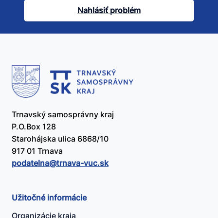
článok
Nahlásiť problém
užitočný?
Trnavský samosprávny kraj
P.O.Box 128
Starohájska ulica 6868/10
917 01 Trnava
podatelna@​trnava-vuc.sk
Užitočné informácie
Organizácie kraja