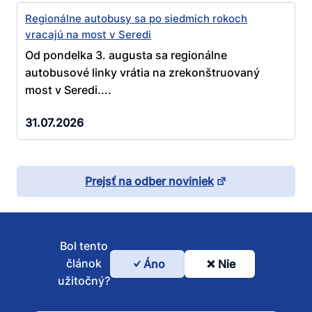
Regionálne autobusy sa po siedmich rokoch
vracajú na most v Seredi
Od pondelka 3. augusta sa regionálne
autobusové linky vrátia na zrekonštruovaný
most v Seredi....
31.07.2026
Prejsť na odber noviniek
Bol tento
článok
Áno
Nie
Bol
užitočný?
tento