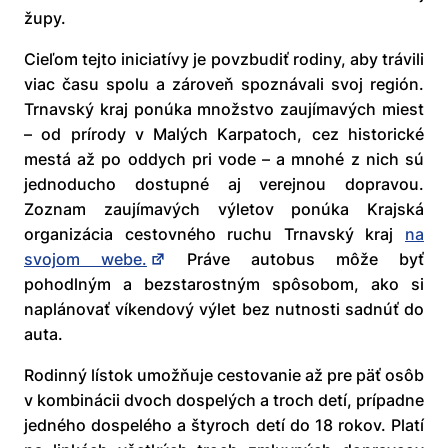
župy.
Cieľom tejto iniciatívy je povzbudiť rodiny, aby trávili
viac času spolu a zároveň spoznávali svoj región.
Trnavský kraj ponúka množstvo zaujímavých miest
– od prírody v Malých Karpatoch, cez historické
mestá až po oddych pri vode – a mnohé z nich sú
jednoducho dostupné aj verejnou dopravou.
Zoznam zaujímavých výletov ponúka Krajská
organizácia cestovného ruchu Trnavský kraj
na
svojom webe.
Práve autobus môže byť
pohodlným a bezstarostným spôsobom, ako si
naplánovať víkendový výlet bez nutnosti sadnúť do
auta.
Rodinný lístok umožňuje cestovanie až pre päť osôb
v kombinácii dvoch dospelých a troch detí, prípadne
jedného dospelého a štyroch detí do 18 rokov. Platí