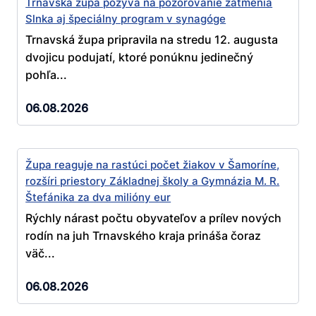
Trnavská župa pozýva na pozorovanie zatmenia
Slnka aj špeciálny program v synagóge
Trnavská župa pripravila na stredu 12. augusta
dvojicu podujatí, ktoré ponúknu jedinečný
pohľa...
06.08.2026
Župa reaguje na rastúci počet žiakov v Šamoríne,
rozšíri priestory Základnej školy a Gymnázia M. R.
Štefánika za dva milióny eur
Rýchly nárast počtu obyvateľov a prílev nových
rodín na juh Trnavského kraja prináša čoraz
väč...
06.08.2026