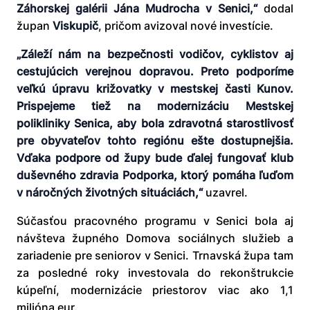
Záhorskej galérii Jána Mudrocha v Senici,“
dodal
župan
Viskupič
, pričom avizoval nové investície.
„Záleží nám na bezpečnosti vodičov, cyklistov aj
cestujúcich verejnou dopravou. Preto podporíme
veľkú úpravu križovatky v mestskej časti Kunov.
Prispejeme tiež na modernizáciu Mestskej
polikliniky Senica, aby bola zdravotná starostlivosť
pre obyvateľov tohto regiónu ešte dostupnejšia.
Vďaka podpore od župy bude ďalej fungovať klub
duševného zdravia Podporka, ktorý pomáha ľuďom
v náročných životných situáciách,“
uzavrel.
Súčasťou pracovného programu v Senici bola aj
návšteva župného Domova sociálnych služieb a
zariadenie pre seniorov v Senici. Trnavská župa tam
za posledné roky investovala do rekonštrukcie
kúpeľní, modernizácie priestorov viac ako 1,1
milióna eur.