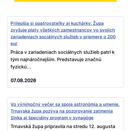
Prilepšia si opatrovateľky aj kuchárky: Župa
zvyšuje platy všetkých zamestnancov vo svojich
zariadeniach sociálnych služieb v priemere o 200
eur
Práca v zariadeniach sociálnych služieb patrí k
tým najnáročnejším. Predstavuje značnú
fyzickú...
07.08.2026
Vo výnimočný večer sa spoja astronómia a umenie.
Trnavská župa pozýva na pozorovanie zatmenia
Slnka aj špeciálny program v synagóge
Trnavská župa pripravila na stredu 12. augusta