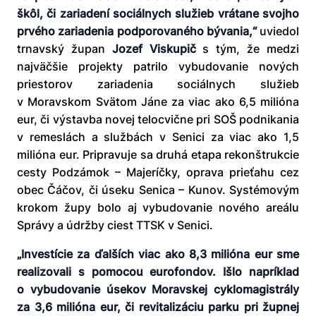
škôl, či zariadení sociálnych služieb vrátane svojho
prvého zariadenia podporovaného bývania,“
uviedol
trnavský župan
Jozef Viskupič
s tým, že medzi
najväčšie projekty patrilo vybudovanie nových
priestorov zariadenia sociálnych služieb
v Moravskom Svätom Jáne za viac ako 6,5 milióna
eur, či výstavba novej telocvične pri SOŠ podnikania
v remeslách a službách v Senici za viac ako 1,5
milióna eur. Pripravuje sa druhá etapa rekonštrukcie
cesty Podzámok – Majeríčky, oprava prieťahu cez
obec Čáčov, či úseku Senica – Kunov. Systémovým
krokom župy bolo aj vybudovanie nového areálu
Správy a údržby ciest TTSK v Senici.
„Investície za ďalších viac ako 8,3 milióna eur sme
realizovali s pomocou eurofondov. Išlo napríklad
o vybudovanie úsekov Moravskej cyklomagistrály
za 3,6 milióna eur, či revitalizáciu parku pri župnej