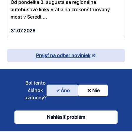
Od pondelka 3. augusta sa regionálne
autobusové linky vrátia na zrekonštruovaný
most v Seredi....
31.07.2026
Prejsť na odber noviniek
Bol tento
článok
Áno
Nie
Bol
užitočný?
tento
článok
Nahlásiť problém
užitočný?