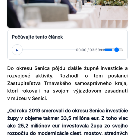
Počúvajte tento článok
▸
00:00
/
03:59
🔊
Do okresu Senica pôjdu ďalšie župné investície a
rozvojové aktivity. Rozhodli o tom poslanci
Zastupiteľstva Trnavského samosprávneho kraja,
ktorí rokovali na svojom výjazdovom zasadnutí
v múzeu v Senici.
„Od roku 2019 smerovali do okresu Senica investície
župy v objeme takmer 33,5 milióna eur. Z toho viac
ako 25,2 miliónov eur investovala župa zo svojho
rozpočtu do modernizácie ciest, mostov, stredných