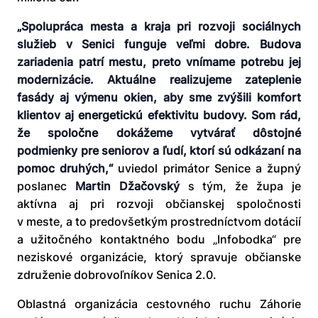
„Spolupráca mesta a kraja pri rozvoji sociálnych
služieb v Senici funguje veľmi dobre. Budova
zariadenia patrí mestu, preto vnímame potrebu jej
modernizácie. Aktuálne realizujeme zateplenie
fasády aj výmenu okien, aby sme zvýšili komfort
klientov aj energetickú efektivitu budovy. Som rád,
že spoločne dokážeme vytvárať dôstojné
podmienky pre seniorov a ľudí, ktorí sú odkázaní na
pomoc druhých,“
uviedol primátor Senice a župný
poslanec
Martin Džačovský
s tým, že župa je
aktívna aj pri rozvoji občianskej spoločnosti
v meste, a to predovšetkým prostredníctvom dotácií
a užitočného kontaktného bodu „Infobodka“ pre
neziskové organizácie, ktorý spravuje občianske
združenie dobrovoľníkov Senica 2.0.
Oblastná organizácia cestovného ruchu Záhorie