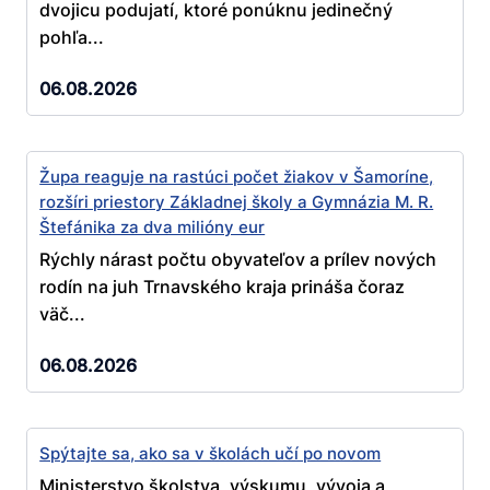
dvojicu podujatí, ktoré ponúknu jedinečný
pohľa...
06.08.2026
Župa reaguje na rastúci počet žiakov v Šamoríne,
rozšíri priestory Základnej školy a Gymnázia M. R.
Štefánika za dva milióny eur
Rýchly nárast počtu obyvateľov a prílev nových
rodín na juh Trnavského kraja prináša čoraz
väč...
06.08.2026
Spýtajte sa, ako sa v školách učí po novom
Ministerstvo školstva, výskumu, vývoja a