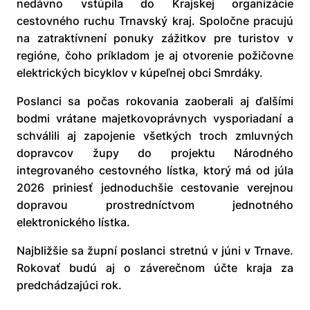
nedávno vstúpila do Krajskej organizácie
cestovného ruchu Trnavský kraj. Spoločne pracujú
na zatraktívnení ponuky zážitkov pre turistov v
regióne, čoho príkladom je aj otvorenie požičovne
elektrických bicyklov v kúpeľnej obci Smrdáky.
Poslanci sa počas rokovania zaoberali aj ďalšími
bodmi vrátane majetkovoprávnych vysporiadaní a
schválili aj zapojenie všetkých troch zmluvných
dopravcov župy do projektu Národného
integrovaného cestovného lístka, ktorý má od júla
2026 priniesť jednoduchšie cestovanie verejnou
dopravou prostredníctvom jednotného
elektronického lístka.
Najbližšie sa župní poslanci stretnú v júni v Trnave.
Rokovať budú aj o záverečnom účte kraja za
predchádzajúci rok.