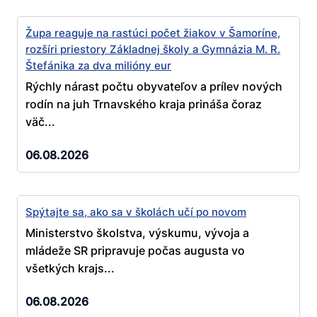
Župa reaguje na rastúci počet žiakov v Šamoríne,
rozšíri priestory Základnej školy a Gymnázia M. R.
Štefánika za dva milióny eur
Rýchly nárast počtu obyvateľov a prílev nových
rodín na juh Trnavského kraja prináša čoraz
väč...
06.08.2026
Spýtajte sa, ako sa v školách učí po novom
Ministerstvo školstva, výskumu, vývoja a
mládeže SR pripravuje počas augusta vo
všetkých krajs...
06.08.2026