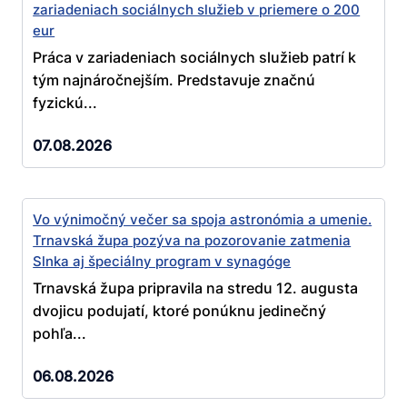
zariadeniach sociálnych služieb v priemere o 200
eur
Práca v zariadeniach sociálnych služieb patrí k
tým najnáročnejším. Predstavuje značnú
fyzickú...
07.08.2026
Vo výnimočný večer sa spoja astronómia a umenie.
Trnavská župa pozýva na pozorovanie zatmenia
Slnka aj špeciálny program v synagóge
Trnavská župa pripravila na stredu 12. augusta
dvojicu podujatí, ktoré ponúknu jedinečný
pohľa...
06.08.2026