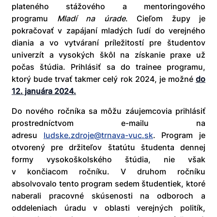
plateného stážového a mentoringového
programu
Mladí na úrade
. Cieľom župy je
pokračovať v zapájaní mladých ľudí do verejného
diania a vo vytváraní príležitostí pre študentov
univerzít a vysokých škôl na získanie praxe už
počas štúdia. Prihlásiť sa do trainee programu,
ktorý bude trvať takmer celý rok 2024, je možné
do
12. januára 2024.
Do nového ročníka sa môžu záujemcovia prihlásiť
prostredníctvom e-mailu na
adresu
ludske.zdroje@trnava-vuc.sk
. Program je
otvorený pre držiteľov štatútu študenta dennej
formy vysokoškolského štúdia, nie však
v končiacom ročníku. V druhom ročníku
absolvovalo tento program sedem študentiek, ktoré
naberali pracovné skúsenosti na odboroch a
oddeleniach úradu v oblasti verejných politík,