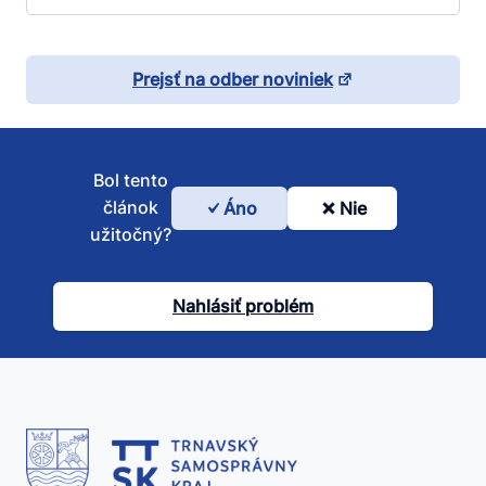
Prejsť na odber noviniek
Bol tento
článok
Áno
Nie
Bol
užitočný?
tento
článok
Nahlásiť problém
užitočný?