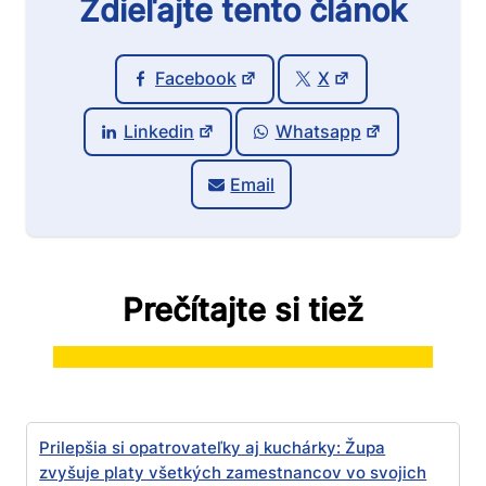
Zdieľajte tento článok
Facebook
X
Linkedin
Whatsapp
Email
Prečítajte si tiež
Prilepšia si opatrovateľky aj kuchárky: Župa
zvyšuje platy všetkých zamestnancov vo svojich