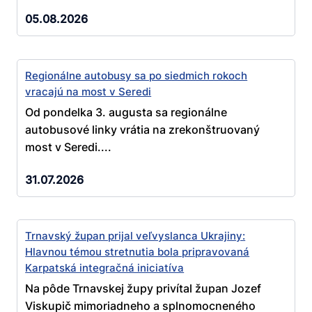
05.08.2026
Regionálne autobusy sa po siedmich rokoch
vracajú na most v Seredi
Od pondelka 3. augusta sa regionálne
autobusové linky vrátia na zrekonštruovaný
most v Seredi....
31.07.2026
Trnavský župan prijal veľvyslanca Ukrajiny:
Hlavnou témou stretnutia bola pripravovaná
Karpatská integračná iniciatíva
Na pôde Trnavskej župy privítal župan Jozef
Viskupič mimoriadneho a splnomocneného