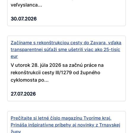
veľvyslanca...
30.07.2026
Začíname s rekonštrukciou cesty do Zavara, vďaka
transparentnej súťaži sme ušetrili viac ako 25-tisíc
eur
V utorok 28. júla 2026 sa začnú práce na
rekonštrukcii cesty III/1279 od župného
cyklomosta po...
27.07.2026
Prečítajte si letné číslo magazínu Tvoríme kraj.
Prináša inšpiratívne príbehy aj novinky z Trnavskej
župy