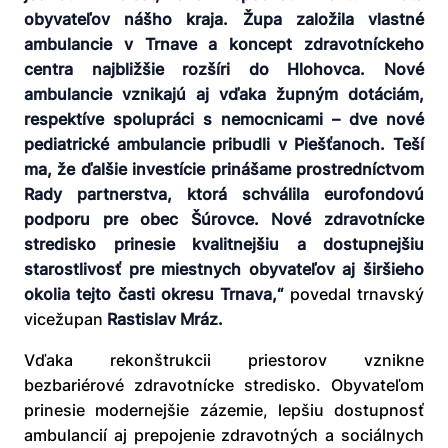
obyvateľov nášho kraja. Župa založila vlastné
ambulancie v Trnave a koncept zdravotníckeho
centra najbližšie rozšíri do Hlohovca. Nové
ambulancie vznikajú aj vďaka župným dotáciám,
respektíve spolupráci s nemocnicami – dve nové
pediatrické ambulancie pribudli v Piešťanoch. Teší
ma, že ďalšie investície prinášame prostredníctvom
Rady partnerstva, ktorá schválila eurofondovú
podporu pre obec Šúrovce. Nové zdravotnícke
stredisko prinesie kvalitnejšiu a dostupnejšiu
starostlivosť pre miestnych obyvateľov aj širšieho
okolia tejto časti okresu Trnava,“
povedal trnavský
vicežupan
Rastislav Mráz.
Vďaka rekonštrukcii priestorov vznikne
bezbariérové zdravotnícke stredisko. Obyvateľom
prinesie modernejšie zázemie, lepšiu dostupnosť
ambulancií aj prepojenie zdravotných a sociálnych