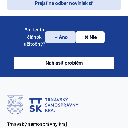
Prejsť na odber noviniek
Bol tento
článok
Áno
Nie
Bol
užitočný?
tento
článok
Nahlásiť problém
užitočný?
Trnavský samosprávny kraj