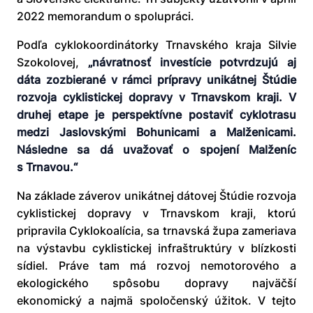
2022 memorandum o spolupráci.
Podľa cyklokoordinátorky Trnavského kraja Silvie
Szokolovej,
„návratnosť investície potvrdzujú aj
dáta zozbierané v rámci prípravy unikátnej Štúdie
rozvoja cyklistickej dopravy v Trnavskom kraji. V
druhej etape je perspektívne postaviť cyklotrasu
medzi Jaslovskými Bohunicami a Malženicami.
Následne sa dá uvažovať o spojení Malženíc
s Trnavou.“
Na základe záverov unikátnej dátovej Štúdie rozvoja
cyklistickej dopravy v Trnavskom kraji, ktorú
pripravila Cyklokoalícia, sa trnavská župa zameriava
na výstavbu cyklistickej infraštruktúry v blízkosti
sídiel. Práve tam má rozvoj nemotorového a
ekologického spôsobu dopravy najväčší
ekonomický a najmä spoločenský úžitok. V tejto