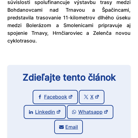
súvislosti spolufinancuje výstavbu trasy medzi
Bohdanovcami nad Trnavou a Špačincami,
predstavila trasovanie 11-kilometrov dlhého úseku
medzi Bolerázom a Smolenicami pripravuje aj
spojenie Trnavy, Hrnčiaroviec a Zelenča novou
cyklotrasou.
Zdieľajte tento článok
Facebook
X
Linkedin
Whatsapp
Email