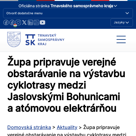
Oficiálna stránka
Trnavského samosprávneho kraja
Otvoriť dodatočne menu
Jazyky
Župa pripravuje verejné
obstarávanie na výstavbu
cyklotrasy medzi
Jaslovskými Bohunicami
a atómovou elektrárňou
Domovská stránka
>
Aktuality
>
Župa pripravuje
verejné obstarávanie na výstavbu cyklotrasy medzi