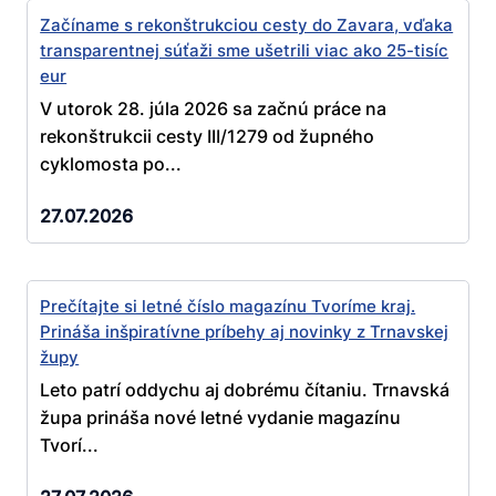
Začíname s rekonštrukciou cesty do Zavara, vďaka
transparentnej súťaži sme ušetrili viac ako 25-tisíc
eur
V utorok 28. júla 2026 sa začnú práce na
rekonštrukcii cesty III/1279 od župného
cyklomosta po...
27.07.2026
Prečítajte si letné číslo magazínu Tvoríme kraj.
Prináša inšpiratívne príbehy aj novinky z Trnavskej
župy
Leto patrí oddychu aj dobrému čítaniu. Trnavská
župa prináša nové letné vydanie magazínu
Tvorí...