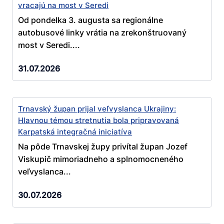
vracajú na most v Seredi
Od pondelka 3. augusta sa regionálne
autobusové linky vrátia na zrekonštruovaný
most v Seredi....
31.07.2026
Trnavský župan prijal veľvyslanca Ukrajiny:
Hlavnou témou stretnutia bola pripravovaná
Karpatská integračná iniciatíva
Na pôde Trnavskej župy privítal župan Jozef
Viskupič mimoriadneho a splnomocneného
veľvyslanca...
30.07.2026