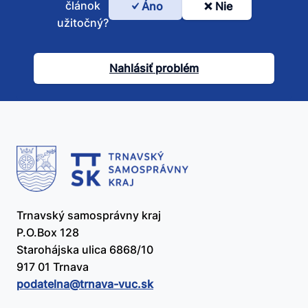
článok
Áno
Nie
Bol
užitočný?
tento
článok
Nahlásiť problém
užitočný?
Trnavský samosprávny kraj
P.O.Box 128
Starohájska ulica 6868/10
917 01 Trnava
podatelna@​trnava-vuc.sk