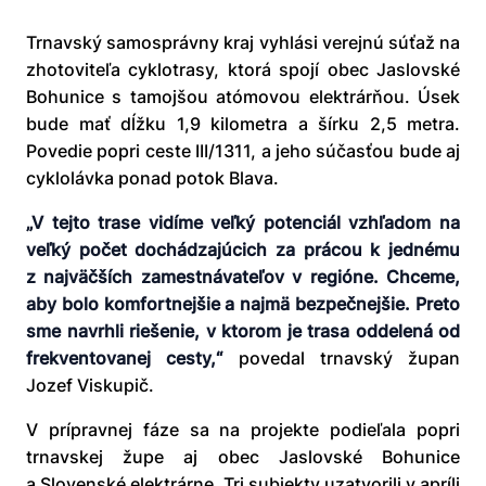
Trnavský samosprávny kraj vyhlási verejnú súťaž na
zhotoviteľa cyklotrasy, ktorá spojí obec Jaslovské
Bohunice s tamojšou atómovou elektrárňou. Úsek
bude mať dĺžku 1,9 kilometra a šírku 2,5 metra.
Povedie popri ceste III/1311, a jeho súčasťou bude aj
cyklolávka ponad potok Blava.
„V tejto trase vidíme veľký potenciál vzhľadom na
veľký počet dochádzajúcich za prácou k jednému
z najväčších zamestnávateľov v regióne. Chceme,
aby bolo komfortnejšie a najmä bezpečnejšie. Preto
sme navrhli riešenie, v ktorom je trasa oddelená od
frekventovanej cesty,“
povedal trnavský župan
Jozef Viskupič.
V prípravnej fáze sa na projekte podieľala popri
trnavskej župe aj obec Jaslovské Bohunice
a Slovenské elektrárne. Tri subjekty uzatvorili v apríli