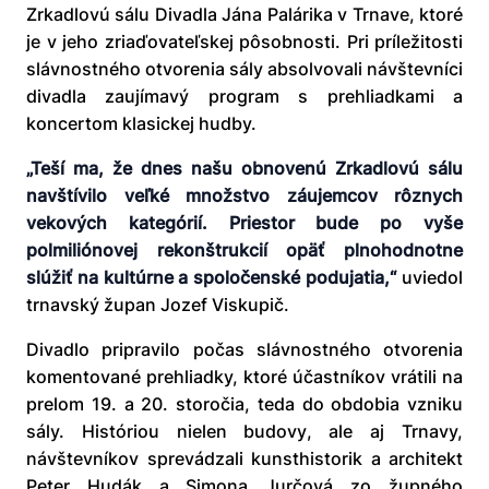
Zrkadlovú sálu Divadla Jána Palárika v Trnave, ktoré
je v jeho zriaďovateľskej pôsobnosti. Pri príležitosti
slávnostného otvorenia sály absolvovali návštevníci
divadla zaujímavý program s prehliadkami a
koncertom klasickej hudby.
„Teší ma, že dnes našu obnovenú Zrkadlovú sálu
navštívilo veľké množstvo záujemcov rôznych
vekových kategórií. Priestor bude po vyše
polmiliónovej rekonštrukcií opäť plnohodnotne
slúžiť na kultúrne a spoločenské podujatia,“
uviedol
trnavský župan Jozef Viskupič.
Divadlo pripravilo počas slávnostného otvorenia
komentované prehliadky, ktoré účastníkov vrátili na
prelom 19. a 20. storočia, teda do obdobia vzniku
sály. Históriou nielen budovy, ale aj Trnavy,
návštevníkov sprevádzali kunsthistorik a architekt
Peter Hudák a Simona Jurčová zo župného