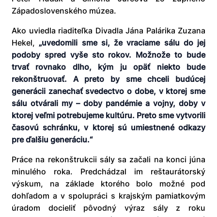
Západoslovenského múzea.
Ako uviedla riaditeľka Divadla Jána Palárika Zuzana
Hekel,
„uvedomili sme si, že vraciame sálu do jej
podoby spred vyše sto rokov. Možnože to bude
trvať rovnako dlho, kým ju opäť niekto bude
rekonštruovať. A preto by sme chceli budúcej
generácii zanechať svedectvo o dobe, v ktorej sme
sálu otvárali my – doby pandémie a vojny, doby v
ktorej veľmi potrebujeme kultúru. Preto sme vytvorili
časovú schránku, v ktorej sú umiestnené odkazy
pre ďalšiu generáciu.“
Práce na rekonštrukcii sály sa začali na konci júna
minulého roka. Predchádzal im reštaurátorský
výskum, na základe ktorého bolo možné pod
dohľadom a v spolupráci s krajským pamiatkovým
úradom docieliť pôvodný výraz sály z roku