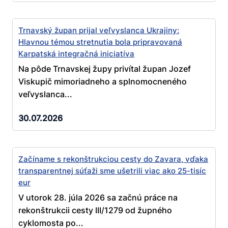
Trnavský župan prijal veľvyslanca Ukrajiny:
Hlavnou témou stretnutia bola pripravovaná
Karpatská integračná iniciatíva
Na pôde Trnavskej župy privítal župan Jozef
Viskupič mimoriadneho a splnomocneného
veľvyslanca...
30.07.2026
Začíname s rekonštrukciou cesty do Zavara, vďaka
transparentnej súťaži sme ušetrili viac ako 25-tisíc
eur
V utorok 28. júla 2026 sa začnú práce na
rekonštrukcii cesty III/1279 od župného
cyklomosta po...