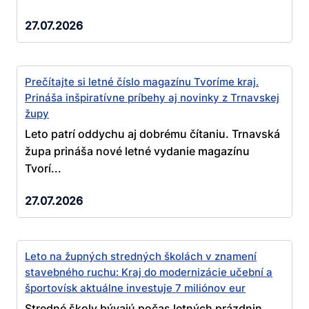
27.07.2026
Prečítajte si letné číslo magazínu Tvoríme kraj.
Prináša inšpiratívne príbehy aj novinky z Trnavskej
župy
Leto patrí oddychu aj dobrému čítaniu. Trnavská
župa prináša nové letné vydanie magazínu
Tvorí...
27.07.2026
Leto na župných stredných školách v znamení
stavebného ruchu: Kraj do modernizácie učební a
športovísk aktuálne investuje 7 miliónov eur
Stredné školy bývajú počas letných prázdnin