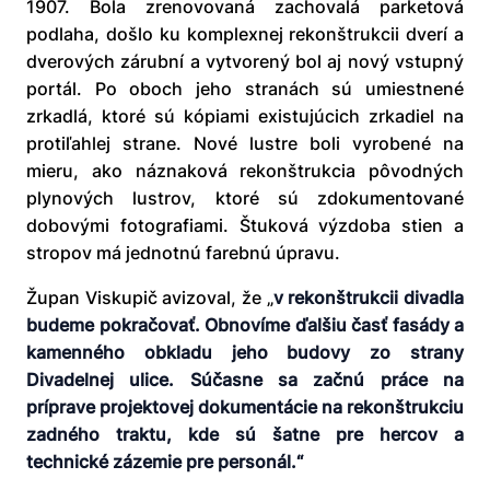
1907. Bola zrenovovaná zachovalá parketová
podlaha, došlo ku komplexnej rekonštrukcii dverí a
dverových zárubní a vytvorený bol aj nový vstupný
portál. Po oboch jeho stranách sú umiestnené
zrkadlá, ktoré sú kópiami existujúcich zrkadiel na
protiľahlej strane. Nové lustre boli vyrobené na
mieru, ako náznaková rekonštrukcia pôvodných
plynových lustrov, ktoré sú zdokumentované
dobovými fotografiami. Štuková výzdoba stien a
stropov má jednotnú farebnú úpravu.
Župan Viskupič avizoval, že „
v rekonštrukcii divadla
budeme pokračovať. Obnovíme ďalšiu časť fasády a
kamenného obkladu jeho budovy zo strany
Divadelnej ulice. Súčasne sa začnú práce na
príprave projektovej dokumentácie na rekonštrukciu
zadného traktu, kde sú šatne pre hercov a
technické zázemie pre personál.“