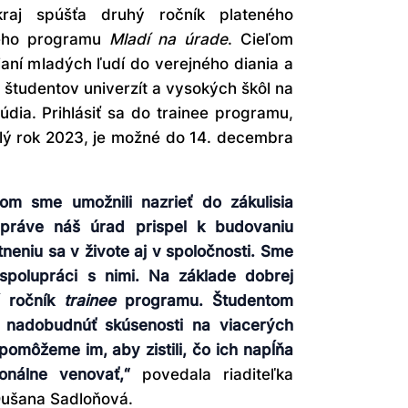
raj spúšťa druhý ročník plateného
vého programu
Mladí na úrade
. Cieľom
aní mladých ľudí do verejného diania a
re študentov univerzít a vysokých škôl na
údia. Prihlásiť sa do trainee programu,
elý rok 2023, je možné do 14. decembra
m sme umožnili nazrieť do zákulisia
 práve náš úrad prispel k budovaniu
tneniu sa v živote aj v spoločnosti. Sme
 spolupráci s nimi. Na základe dobrej
í ročník
trainee
programu. Študentom
nadobudnúť skúsenosti na viacerých
omôžeme im, aby zistili, čo ich napĺňa
onálne venovať,“
povedala riaditeľka
Dušana Sadloňová.