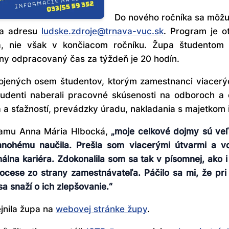
Do nového ročníka sa môžu
na adresu
ludske.zdroje@trnava-vuc.sk
. Program je o
a, nie však v končiacom ročníku. Župa študentom
ny odpracovaný čas za týždeň je 20 hodín.
ojených osem študentov, ktorým zamestnanci viacer
. Študenti naberali pracovné skúsenosti na odboroch a
va a sťažností, prevádzky úradu, nakladania s majetkom i
gramu Anna Mária Hlbocká,
„moje celkové dojmy sú veľm
mnohému naučila. Prešla som viacerými útvarmi a 
na kariéra. Zdokonalila som sa tak v písomnej, ako i
ocese zo strany zamestnávateľa. Páčilo sa mi, že pri 
 snaží o ich zlepšovanie.“
jnila župa na
webovej stránke župy
.