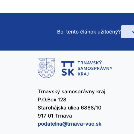
Bol tento článok užitočný?
Bo
te
čl
už
Trnavský samosprávny kraj
P.O.Box 128
Starohájska ulica 6868/10
917 01 Trnava
podatelna@​trnava-vuc.sk