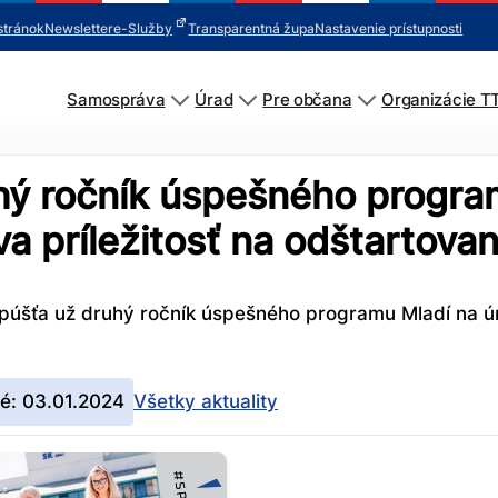
stránok
Newsletter
e-Služby
Transparentná župa
Nastavenie prístupnosti
Samospráva
Úrad
Pre občana
Organizácie T
hý ročník úspešného progra
 príležitosť na odštartovan
púšťa už druhý ročník úspešného programu Mladí na úr
né: 03.01.2024
Všetky aktuality