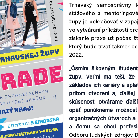
Trnavský samosprávny k
stážového a mentoringo
župy je pokračovať v zapáj
vo vytváraní príležitostí p
získanie praxe už počas št
ktorý bude trvať takmer c
2022.
„Ôsmim šikovným študento
župy. Veľmi ma teší, že
základov ich kariéry a upla
pritom otvorení aj ďalšej
skúsenosti otvárame ďalš
opäť ponúkneme možnosť 
organizačných útvaroch a p
a čomu sa chcú profesi
Odboru ľudských zdrojov 