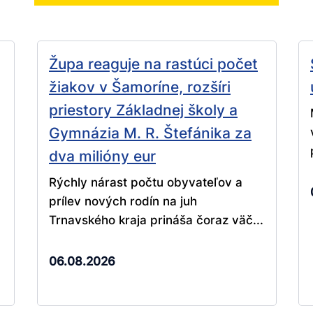
Župa reaguje na rastúci počet
žiakov v Šamoríne, rozšíri
priestory Základnej školy a
Gymnázia M. R. Štefánika za
dva milióny eur
Rýchly nárast počtu obyvateľov a
prílev nových rodín na juh
Trnavského kraja prináša čoraz väč...
06.08.2026