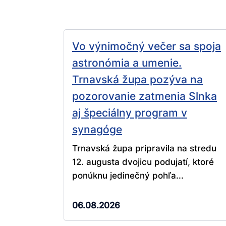
Vo výnimočný večer sa spoja
astronómia a umenie.
Trnavská župa pozýva na
pozorovanie zatmenia Slnka
aj špeciálny program v
synagóge
Trnavská župa pripravila na stredu
12. augusta dvojicu podujatí, ktoré
ponúknu jedinečný pohľa...
06.08.2026