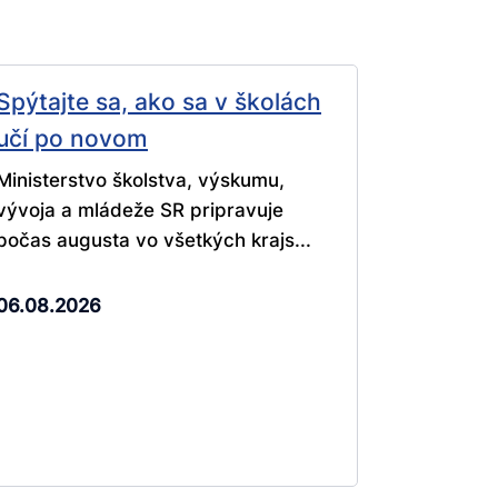
Spýtajte sa, ako sa v školách
učí po novom
Ministerstvo školstva, výskumu,
vývoja a mládeže SR pripravuje
počas augusta vo všetkých krajs...
06.08.2026