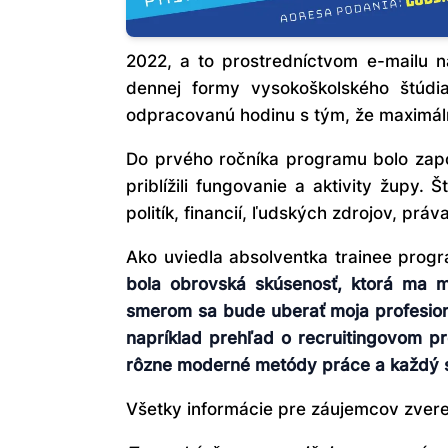
2022, a to prostredníctvom e-mailu 
dennej formy vysokoškolského štúdi
odpracovanú hodinu s tým, že maximál
Do prvého ročníka programu bolo zap
priblížili fungovanie a aktivity župy
politík, financií, ľudských zdrojov, prá
Ako uviedla absolventka trainee pro
bola obrovská skúsenosť, ktorá ma 
smerom sa bude uberať moja profesionál
napríklad prehľad o recruitingovom pr
rôzne moderné metódy práce a každý sa
Všetky informácie pre záujemcov zvere