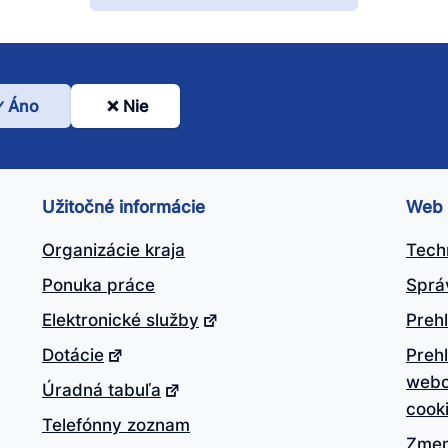
Áno
Nie
l
nto
ánok
Užitočné informácie
Web
itočný?
Organizácie kraja
Tech
Ponuka práce
Sprá
Elektronické služby
Prehl
Dotácie
Preh
webo
Úradná tabuľa
cook
Telefónny zoznam
Zmen