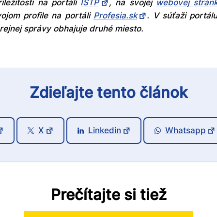
ležitosti na portáli
ISTP
, na svojej
webovej strán
vojom profile na portáli
Profesia.sk
. V súťaži portálu
rejnej správy obhajuje druhé miesto.
Zdieľajte tento článok
X
Linkedin
Whatsapp
Prečítajte si tiež