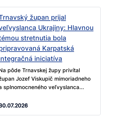
Trnavský župan prijal
veľvyslanca Ukrajiny: Hlavnou
témou stretnutia bola
pripravovaná Karpatská
integračná iniciatíva
Na pôde Trnavskej župy privítal
župan Jozef Viskupič mimoriadneho
a splnomocneného veľvyslanca...
30.07.2026