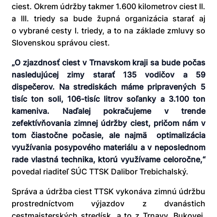
ciest. Okrem údržby takmer 1.600 kilometrov ciest II.
a III. triedy sa bude župná organizácia starať aj
o vybrané cesty I. triedy, a to na základe zmluvy so
Slovenskou správou ciest.
„O zjazdnosť ciest v Trnavskom kraji sa bude počas
nasledujúcej zimy starať 135 vodičov a 59
dispečerov. Na strediskách máme pripravených 5
tisíc ton soli, 106-tisíc litrov soľanky a 3.100 ton
kameniva. Naďalej pokračujeme v trende
zefektívňovania zimnej údržby ciest, pričom nám v
tom čiastočne počasie, ale najmä optimalizácia
využívania posypového materiálu a v neposlednom
rade vlastná technika, ktorú využívame celoročne,“
povedal riaditeľ SÚC TTSK Dalibor Trebichalský.
Správa a údržba ciest TTSK vykonáva zimnú údržbu
prostredníctvom výjazdov z dvanástich
cestmajsterských stredísk, a to z Trnavy, Bukovej,