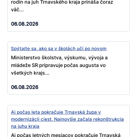
rodín na juh Trnavského kraja prináša čoraz
väč...
06.08.2026
Spýtajte sa, ako sa v školách učí po novom
Ministerstvo školstva, výskumu, vývoja a
mládeže SR pripravuje počas augusta vo
všetkých krajs...
06.08.2026
Aj počas leta pokračuje Trnavská župa v
modernizácii ciest. Najnovšie začala rekonštrukcia
na juhu kraja
Aj počas letných mesiacov pokračuje Trnavská