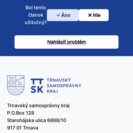
Bol tento
článok
Áno
Nie
Bol
užitočný?
tento
článok
Nahlásiť problém
užitočný?
Trnavský samosprávny kraj
P.O.Box 128
Starohájska ulica 6868/10
917 01 Trnava