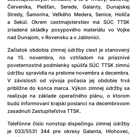
Červeníka, Piešťan, Serede, Galanty, Dunajskej
Stredy, Šamorína, Veľkého Medera, Senice, Holíča
a Sekúl. Okrem cestmajsterstiev má SÚC TTSK
zriadené skládky posypového materiálu vo Vojke
nad Dunajom, v Rovensku a v Jablonici.
Začiatok obdobia zimnej údržby ciest je stanovený
na 15. novembra, no vzhľadom na priaznivé
poveternostné podmienky spúšťa SÚC TTSK zimnú
údržbu spravidla na prelome novembra a decembra.
V závislosti od vývoja počasia jej obdobie trvá
približne do konca marca. Výkon zimnej údržby sa
realizuje na základe operačného plánu, o ktorom
budú informovaní krajskí poslanci na decembrovom
zasadnutí Zastupiteľstva TTSK.
Telefónne číslo nonstop dispečingu zimnej údržby
je 033/5531 344 pre okresy Galanta, Hlohovec,