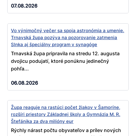
07.08.2026
Vo výnimočný večer sa spoja astronómia a umenie.
Trnavská župa pozýva na pozorovanie zatmenia
Slnka aj špeciálny program v synagóge
Trnavská župa pripravila na stredu 12. augusta
dvojicu podujatí, ktoré ponúknu jedinečný
pohľa...
06.08.2026
Župa reaguje na rastúci počet žiakov v Šamoríne,
rozšíri priestory Základnej školy a Gymnázia M. R.
Štefánika za dva milióny eur
Rýchly nárast počtu obyvateľov a prílev nových