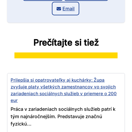
Email
Prečítajte si tiež
Prilepšia si opatrovateľky aj kuchárky: Župa
zvyšuje platy všetkých zamestnancov vo svojich
zariadeniach sociálnych služieb v priemere o 200
eur
Práca v zariadeniach sociálnych služieb patrí k
tým najnáročnejším. Predstavuje značnú
fyzickú...