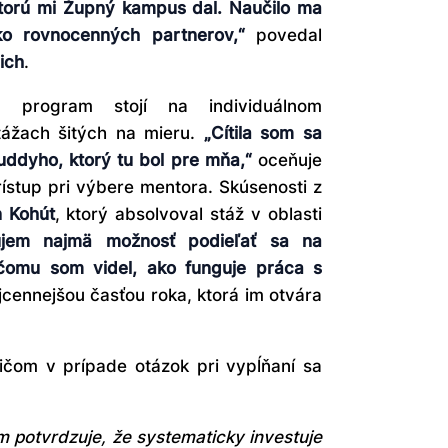
 ktorú mi Župný kampus dal. Naučilo ma
ko rovnocenných partnerov,“
povedal
ich
.
 program stojí na individuálnom
tážach šitých na mieru.
„Cítila som sa
ddyho, ktorý tu bol pre mňa,“
oceňuje
stup pri výbere mentora. Skúsenosti z
 Kohút
, ktorý absolvoval stáž v oblasti
ujem najmä možnosť podieľať sa na
čomu som videl, ako funguje práca s
cennejšou časťou roka, ktorá im otvára
ričom v prípade otázok pri vypĺňaní sa
 potvrdzuje, že systematicky investuje