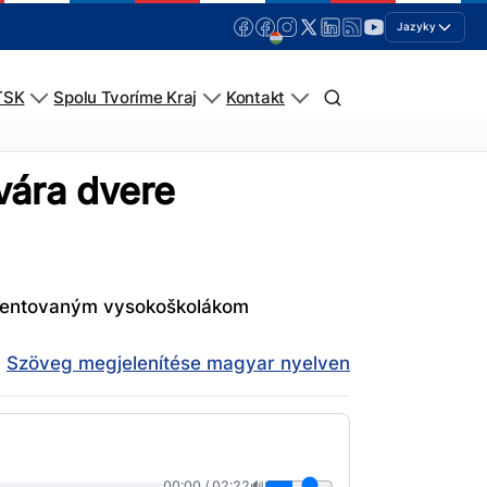
Jazyky
TSK
Spolu Tvoríme Kraj
Kontakt
vára dvere
alentovaným vysokoškolákom
Szöveg megjelenítése magyar nyelven
00:00
/
02:22
🔊