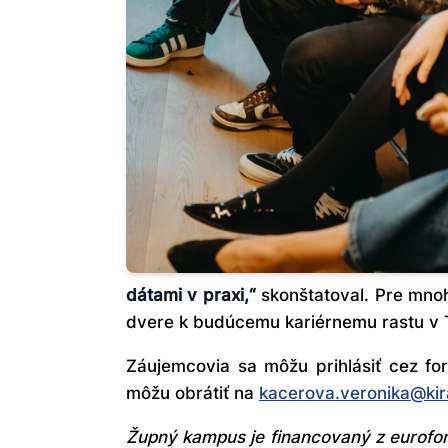
dátami v praxi,“
skonštatoval. Pre mno
dvere k budúcemu kariérnemu rastu v T
Záujemcovia sa môžu prihlásiť cez fo
môžu obrátiť na
kacerova.veronika@kir
Župný kampus je financovaný z eurofon