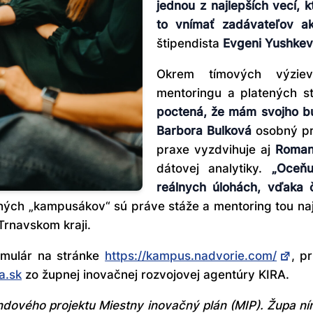
jednou z najlepších vecí,
to vnímať zadávateľov a
štipendista
Evgeni Yushkev
Okrem tímových výziev
mentoringu a platených s
poctená, že mám svojho bu
Barbora Bulková
osobný prí
praxe vyzdvihuje aj
Roman
dátovej analytiky.
„Oceň
reálnych úlohách, vďaka 
hých „kampusákov“ sú práve stáže a mentoring tou naj
rnavskom kraji.
rmulár na stránke
https://kampus.nadvorie.com/
, p
a.sk
zo župnej inovačnej rozvojovej agentúry KIRA.
dového projektu Miestny inovačný plán (MIP). Župa ním