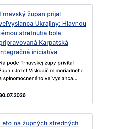
Trnavský župan prijal
veľvyslanca Ukrajiny: Hlavnou
témou stretnutia bola
pripravovaná Karpatská
integračná iniciatíva
Na pôde Trnavskej župy privítal
župan Jozef Viskupič mimoriadneho
a splnomocneného veľvyslanca...
30.07.2026
Leto na župných stredných