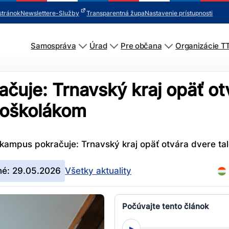
stránok
Newsletter
e-Služby
Transparentná župa
Nastavenie prístupnosti
Samospráva
Úrad
Pre občana
Organizácie T
uje: Trnavský kraj opäť ot
koškolákom
kampus pokračuje: Trnavský kraj opäť otvára dvere t
né: 29.05.2026
Všetky aktuality
Počúvajte tento článok
▸