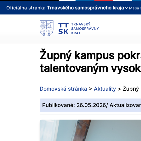
Oficiálna stránka
Trnavského samosprávneho kraja
Mapa 
Župný kampus pokrač
talentovaným vyso
Domovská stránka
>
Aktuality
>
Župný 
Publikované: 26.05.2026/ Aktualizova