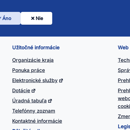
Áno
Nie
l
nto
ánok
Užitočné informácie
Web
itočný?
Organizácie kraja
Tech
Ponuka práce
Sprá
Elektronické služby
Prehl
Dotácie
Preh
webo
Úradná tabuľa
cook
Telefónny zoznam
Zmen
Kontaktné informácie
Legis