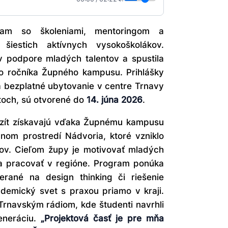
ram so školeniami, mentoringom a
šiestich aktívnych vysokoškolákov.
 podpore mladých talentov a spustila
o ročníka Župného kampusu. Prihlášky
 bezplatné ubytovanie v centre Trnavy
toch, sú otvorené do
14. júna 2026
.
rzít získavajú vďaka Župnému kampusu
vnom prostredí Nádvoria, ktoré vzniklo
vcov. Cieľom župy je motivovať mladých
ť a pracovať v regióne. Program ponúka
rané na design thinking či riešenie
ademický svet s praxou priamo v kraji.
Trnavským rádiom, kde študenti navrhli
eneráciu.
„Projektová časť je pre mňa