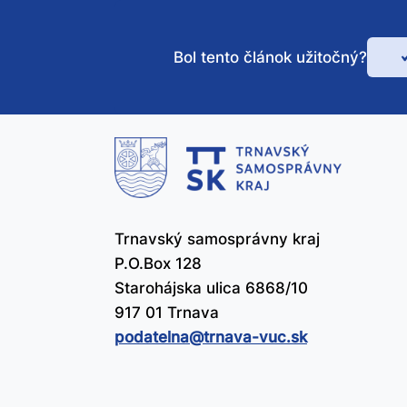
Bol tento článok užitočný?
Bo
te
čl
už
Trnavský samosprávny kraj
P.O.Box 128
Starohájska ulica 6868/10
917 01 Trnava
podatelna@​trnava-vuc.sk