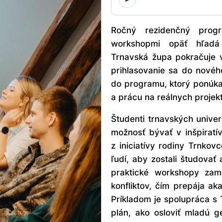
Ročný rezidenčný prog
workshopmi opäť hľadá 
Trnavská župa pokračuje v
prihlasovanie sa do novéh
do programu, ktorý ponúka
a prácu na reálnych projek
Študenti trnavských unive
možnosť bývať v inšpiratí
z iniciatívy rodiny Trnko
ľudí, aby zostali študova
praktické workshopy zame
konfliktov, čím prepája ak
Príkladom je spolupráca s 
plán, ako osloviť mladú g