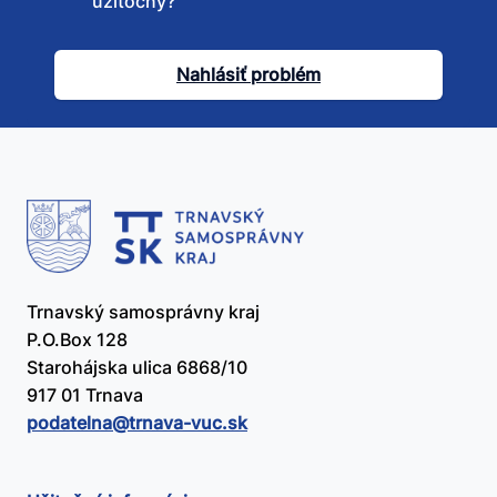
užitočný?
tento
článok
Nahlásiť problém
užitočný?
Trnavský samosprávny kraj
P.O.Box 128
Starohájska ulica 6868/10
917 01 Trnava
podatelna@​trnava-vuc.sk