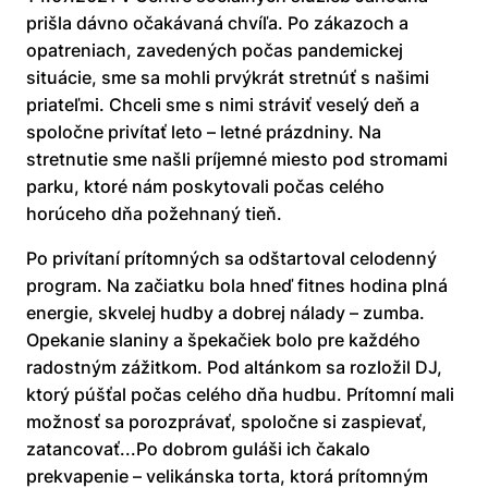
prišla dávno očakávaná chvíľa. Po zákazoch a
opatreniach, zavedených počas pandemickej
situácie, sme sa mohli prvýkrát stretnúť s našimi
priateľmi. Chceli sme s nimi stráviť veselý deň a
spoločne privítať leto – letné prázdniny. Na
stretnutie sme našli príjemné miesto pod stromami
parku, ktoré nám poskytovali počas celého
horúceho dňa požehnaný tieň.
Po privítaní prítomných sa odštartoval celodenný
program. Na začiatku bola hneď fitnes hodina plná
energie, skvelej hudby a dobrej nálady – zumba.
Opekanie slaniny a špekačiek bolo pre každého
radostným zážitkom. Pod altánkom sa rozložil DJ,
ktorý púšťal počas celého dňa hudbu. Prítomní mali
možnosť sa porozprávať, spoločne si zaspievať,
zatancovať...Po dobrom guláši ich čakalo
prekvapenie – velikánska torta, ktorá prítomným