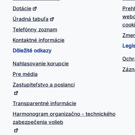
Dotácie
Preh
webo
Úradná tabuľa
cook
Telefónny zoznam
Zmen
Kontaktné informácie
Legis
Dôležité odkazy
Ochr
Nahlasovanie korupcie
Zázn
Pre média
Zastupiteľstvo a poslanci
Transparentné informácie
Harmonogram organizačno - technického
zabezpečenia volieb