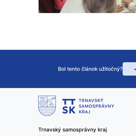
Bol tento článok užitočný?
Bo
te
čl
už
Trnavský samosprávny kraj