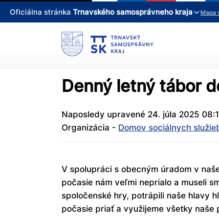
Oficiálna stránka
Trnavského samosprávneho kraja
Mapa 
Denný letný tábor d
Naposledy upravené 24. júla 2025 08:
Organizácia -
Domov sociálnych služie
V spolupráci s obecným úradom v našej o
počasie nám veľmi neprialo a museli sme 
spoločenské hry, potrápili naše hlavy 
počasie priať a využijeme všetky naše p