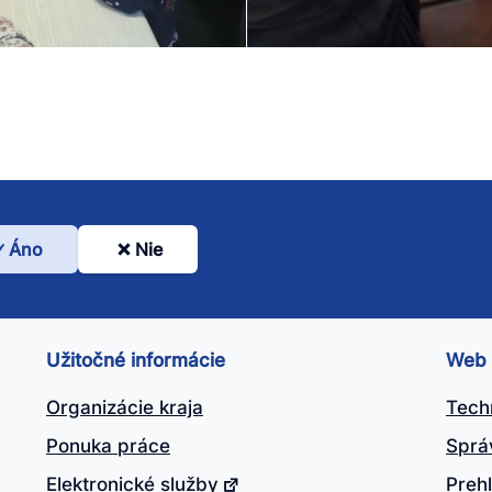
Áno
Nie
l
nto
ánok
Užitočné informácie
Web
itočný?
Organizácie kraja
Tech
Ponuka práce
Sprá
Elektronické služby
Prehl