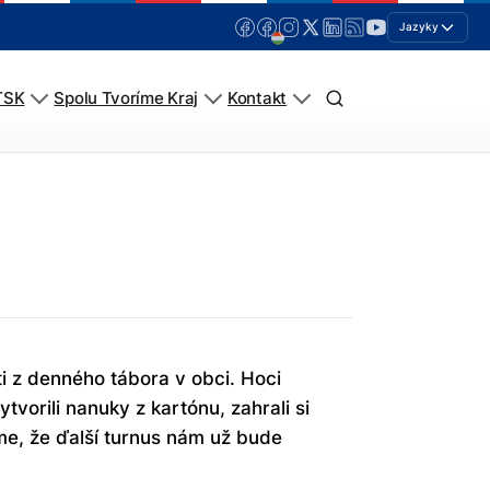
Jazyky
TSK
Spolu Tvoríme Kraj
Kontakt
ti z denného tábora v obci. Hoci
tvorili nanuky z kartónu, zahrali si
me, že ďalší turnus nám už bude