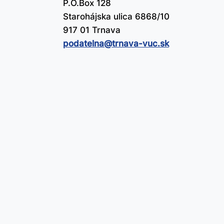
P.O.Box 128
Starohájska ulica 6868/10
917 01 Trnava
podatelna@​trnava-vuc.sk