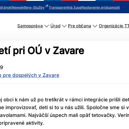
stránok
Newsletter
e-Služby
Transparentná župa
Nastavenie prístupnosti
Samospráva
Úrad
Pre občana
Organizácie T
etí pri OÚ v Zavare
19
b pre dospelých v Zavare
bci k nám už po tretíkrát v rámci integrácie prišli de
improvizovať, deti si to u nás užili. Spoločne sme si vy
hlavolamami. Najväčší úspech mali opäť tetovačky. Verí
ripravené aktivity.