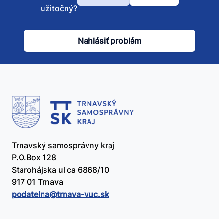
Bol
užitočný?
tento
článok
Nahlásiť problém
užitočný?
Trnavský samosprávny kraj
P.O.Box 128
Starohájska ulica 6868/10
917 01 Trnava
podatelna@​trnava-vuc.sk