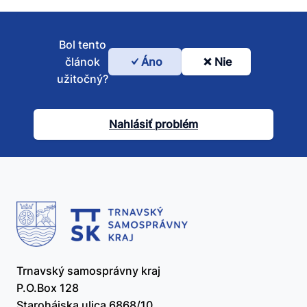
Bol tento
článok
Áno
Nie
Bol
užitočný?
tento
článok
Nahlásiť problém
užitočný?
Trnavský samosprávny kraj
P.O.Box 128
Starohájska ulica 6868/10