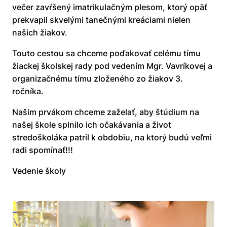
večer zavŕšený imatrikulačným plesom, ktorý opäť
prekvapil skvelými tanečnými kreáciami nielen
našich žiakov.
Touto cestou sa chceme poďakovať celému tímu
žiackej školskej rady pod vedením Mgr. Vavríkovej a
organizačnému tímu zloženého zo žiakov 3.
ročníka.
Našim prvákom chceme zaželať, aby štúdium na
našej škole splnilo ich očakávania a život
stredoškoláka patril k obdobiu, na ktorý budú veľmi
radi spomínať!!!
Vedenie školy