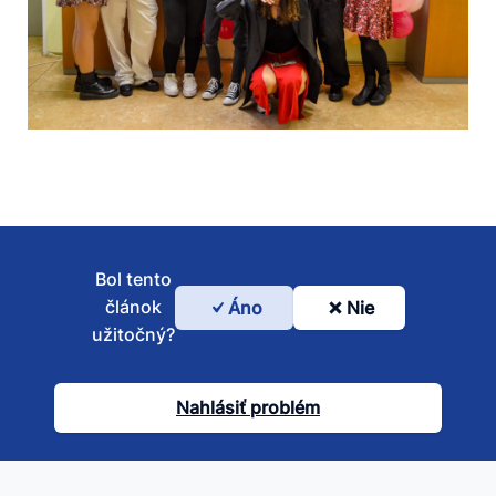
Bol tento
článok
Áno
Nie
Bol
užitočný?
tento
článok
Nahlásiť problém
užitočný?