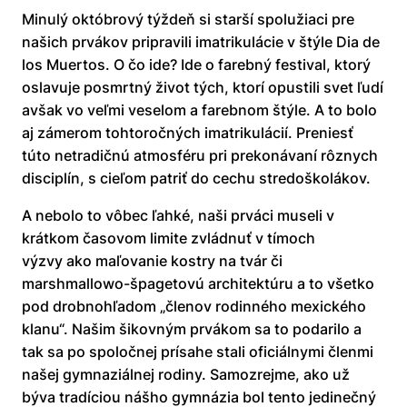
Minulý októbrový týždeň si starší spolužiaci pre
našich prvákov pripravili imatrikulácie v štýle Dia de
los Muertos. O čo ide? Ide o farebný festival, ktorý
oslavuje posmrtný život tých, ktorí opustili svet ľudí
avšak vo veľmi veselom a farebnom štýle. A to bolo
aj zámerom tohtoročných imatrikulácií. Preniesť
túto netradičnú atmosféru pri prekonávaní rôznych
disciplín, s cieľom patriť do cechu stredoškolákov.
A nebolo to vôbec ľahké, naši prváci museli v
krátkom časovom limite zvládnuť v tímoch
výzvy ako maľovanie kostry na tvár či
marshmallowo-špagetovú architektúru a to všetko
pod drobnohľadom „členov rodinného mexického
klanu“. Našim šikovným prvákom sa to podarilo a
tak sa po spoločnej prísahe stali oficiálnymi členmi
našej gymnaziálnej rodiny. Samozrejme, ako už
býva tradíciou nášho gymnázia bol tento jedinečný