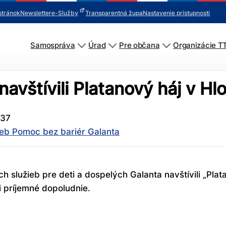
stránok
Newsletter
e-Služby
Transparentná župa
Nastavenie prístupnosti
Samospráva
Úrad
Pre občana
Organizácie T
navštívili Platanový háj v Hl
:37
ieb Pomoc bez bariér Galanta
h služieb pre deti a dospelých Galanta navštívili „Plat
i príjemné dopoludnie.