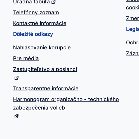
Úradná tabuľa
cook
Telefónny zoznam
Zmen
Kontaktné informácie
Legis
Dôležité odkazy
Ochr
Nahlasovanie korupcie
Zázn
Pre média
Zastupiteľstvo a poslanci
Transparentné informácie
Harmonogram organizačno - technického
zabezpečenia volieb