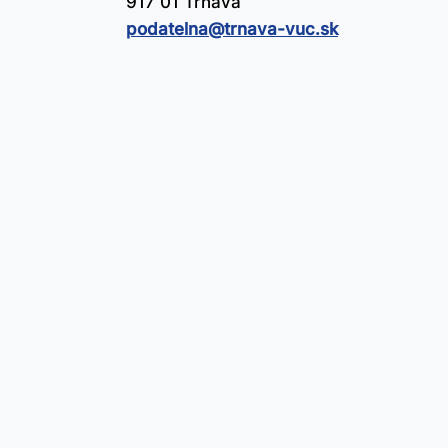
917 01 Trnava
podatelna@​trnava-vuc.sk