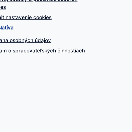
ies
iť nastavenie cookies
latíva
ana osobných údajov
am o spracovateľských činnostiach