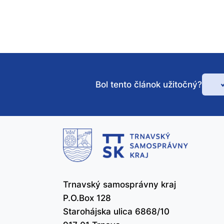
Bol tento článok užitočný?
Bo
te
čl
už
Trnavský samosprávny kraj
P.O.Box 128
Starohájska ulica 6868/10