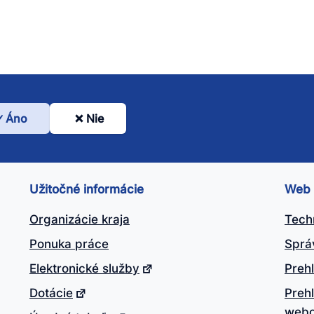
Áno
Nie
l
nto
ánok
Užitočné informácie
Web
itočný?
Organizácie kraja
Tech
Ponuka práce
Sprá
Elektronické služby
Prehl
Dotácie
Preh
webo