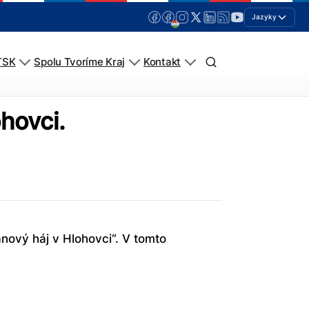
Jazyky
TSK
Spolu Tvoríme Kraj
Kontakt
ohovci.
anový háj v Hlohovci“. V tomto