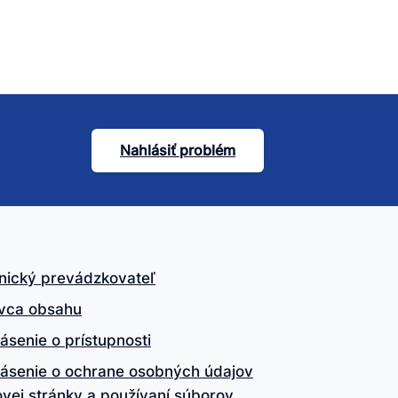
Nahlásiť problém
nický prevádzkovateľ
vca obsahu
ásenie o prístupnosti
lásenie o ochrane osobných údajov
vej stránky a používaní súborov