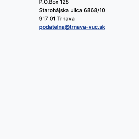
P.O.Box 128
Starohájska ulica 6868/10
917 01 Trnava
podatelna@​trnava-vuc.sk