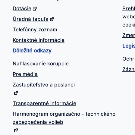
Dotácie
Preh
webo
Úradná tabuľa
cook
Telefónny zoznam
Zmen
Kontaktné informácie
Legis
Dôležité odkazy
Ochr
Nahlasovanie korupcie
Zázn
Pre média
Zastupiteľstvo a poslanci
Transparentné informácie
Harmonogram organizačno - technického
zabezpečenia volieb