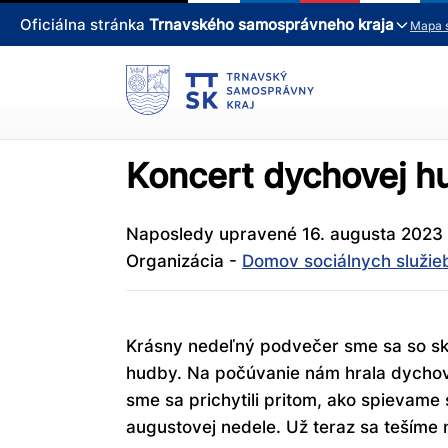
Oficiálna stránka
Trnavského samosprávneho kraja
Mapa 
Koncert dychovej h
Naposledy upravené 16. augusta 2023
Organizácia -
Domov sociálnych služie
Krásny nedeľný podvečer sme sa so skup
hudby. Na počúvanie nám hrala dychová
sme sa prichytili pritom, ako spievame
augustovej nedele. Už teraz sa tešíme n