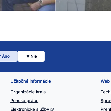
Áno
Nie
l
nto
ánok
Užitočné informácie
Web
itočný?
Organizácie kraja
Tech
Ponuka práce
Sprá
Elektronické služby
Prehl