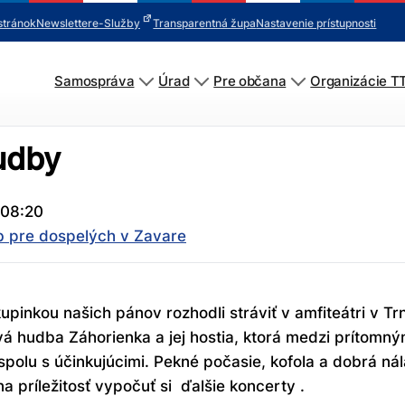
stránok
Newsletter
e-Služby
Transparentná župa
Nastavenie prístupnosti
Samospráva
Úrad
Pre občana
Organizácie T
udby
 08:20
b pre dospelých v Zavare
inkou našich pánov rozhodli stráviť v amfiteátri v Tr
 hudba Záhorienka a jej hostia, ktorá medzi prítomným
 spolu s účinkujúcimi. Pekné počasie, kofola a dobrá n
a príležitosť vypočuť si ďalšie koncerty .