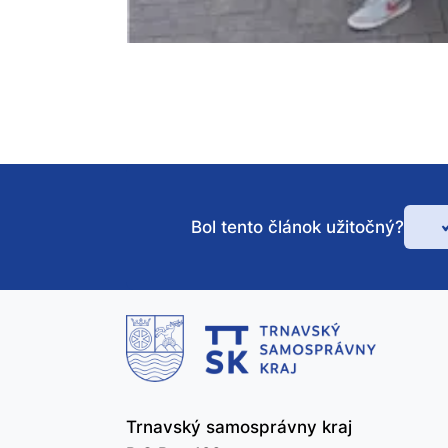
Bol tento článok užitočný?
Bo
te
čl
už
Trnavský samosprávny kraj