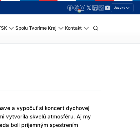
Jazyky
TSK
Spolu Tvoríme Kraj
Kontakt
nave a vypočuť si koncert dychovej
i vytvorila skvelú atmosféru. Aj my
álada boli príjemným spestrením