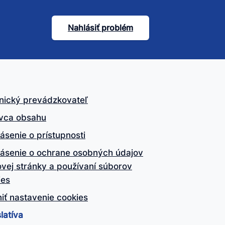
Nahlásiť problém
nický prevádzkovateľ
vca obsahu
ásenie o prístupnosti
lásenie o ochrane osobných údajov
vej stránky a používaní súborov
ies
iť nastavenie cookies
latíva