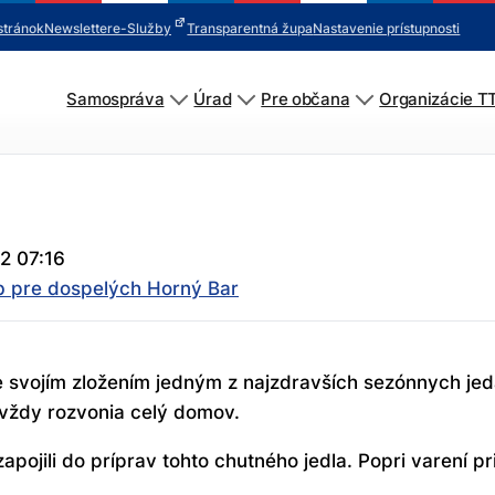
stránok
Newsletter
e-Služby
Transparentná župa
Nastavenie prístupnosti
Samospráva
Úrad
Pre občana
Organizácie T
2 07:16
b pre dospelých Horný Bar
e svojím zložením jedným z najzdravších sezónnych jed
vždy rozvonia celý domov.
 zapojili do príprav tohto chutného jedla. Popri varení pr