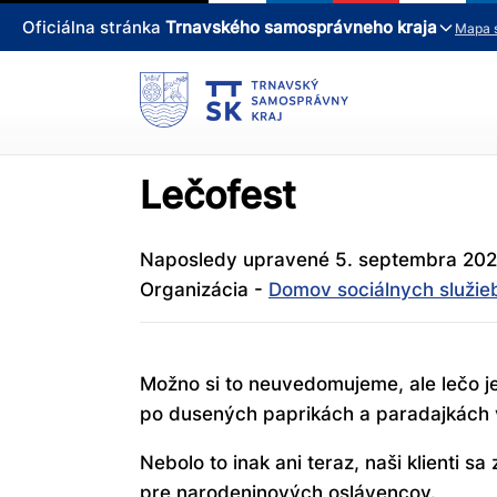
Oficiálna stránka
Trnavského samosprávneho kraja
Mapa 
Lečofest
Naposledy upravené 5. septembra 202
Organizácia -
Domov sociálnych služie
Možno si to neuvedomujeme, ale lečo j
po dusených paprikách a paradajkách 
Nebolo to inak ani teraz, naši klienti sa
pre narodeninových oslávencov.