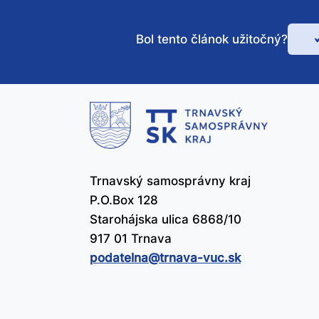
Bol tento článok užitočný?
Bo
te
čl
už
Trnavský samosprávny kraj
P.O.Box 128
Starohájska ulica 6868/10
917 01 Trnava
podatelna@​trnava-vuc.sk