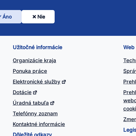
Áno
Nie
l
nto
ánok
Užitočné informácie
Web
itočný?
Organizácie kraja
Tech
Ponuka práce
Sprá
Elektronické služby
Prehl
Dotácie
Preh
webo
Úradná tabuľa
cook
Telefónny zoznam
Zmen
Kontaktné informácie
Legis
Dôležité odkazy