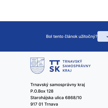
Bol tento článok užitočný?
Bo
te
čl
už
Trnavský samosprávny kraj
P.O.Box 128
Starohájska ulica 6868/10
917 01 Trnava