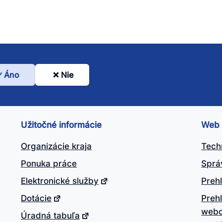
Áno
Nie
l
nto
ánok
Užitočné informácie
Web
itočný?
Organizácie kraja
Tech
Ponuka práce
Sprá
Elektronické služby
Prehl
Dotácie
Preh
webo
Úradná tabuľa