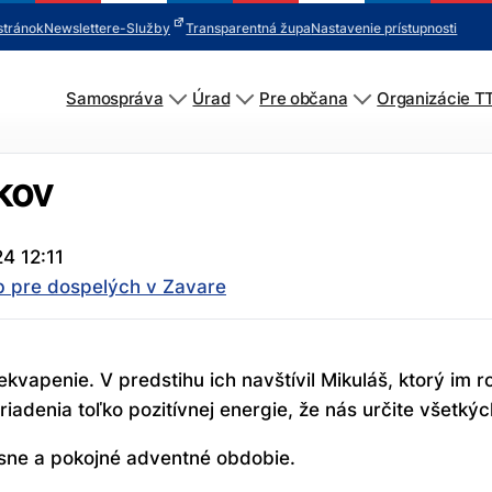
stránok
Newsletter
e-Služby
Transparentná župa
Nastavenie prístupnosti
Samospráva
Úrad
Pre občana
Organizácie T
kov
4 12:11
b pre dospelých v Zavare
vapenie. V predstihu ich navštívil Mikuláš, ktorý im r
iadenia toľko pozitívnej energie, že nás určite všetkýc
rásne a pokojné adventné obdobie.