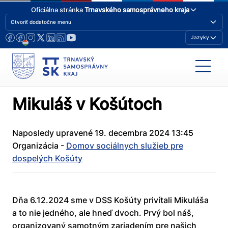
Oficiálna stránka
Trnavského samosprávneho kraja
Otvoriť dodatočne menu
Jazyky
Mikuláš v Košútoch
Naposledy upravené 19. decembra 2024 13:45
Organizácia -
Domov sociálnych služieb pre
dospelých Košúty
Dňa 6.12.2024 sme v DSS Košúty privítali Mikuláša
a to nie jedného, ale hneď dvoch. Prvý bol náš,
organizovaný samotným zariadením pre našich