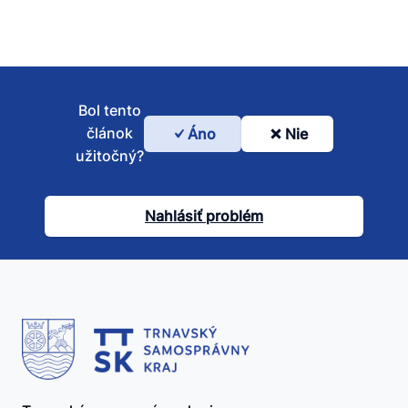
Bol tento
článok
Áno
Nie
Bol
užitočný?
tento
článok
Nahlásiť problém
užitočný?