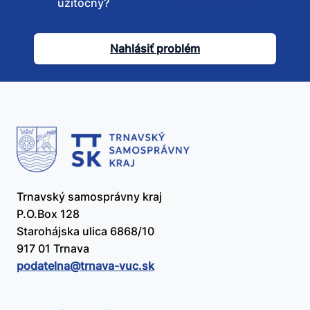
užitočný?
tento
článok
Nahlásiť problém
užitočný?
Trnavský samosprávny kraj
P.O.Box 128
Starohájska ulica 6868/10
917 01 Trnava
podatelna@​trnava-vuc.sk