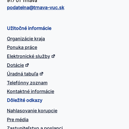
917 01 Trnava
podatelna@​trnava-vuc.sk
Užitočné informácie
Organizácie kraja
Ponuka práce
Elektronické služby
Dotácie
Úradná tabuľa
Telefónny zoznam
Kontaktné informácie
Dôležité odkazy
Nahlasovanie korupcie
Pre média
Zastupiteľstvo a poslanci