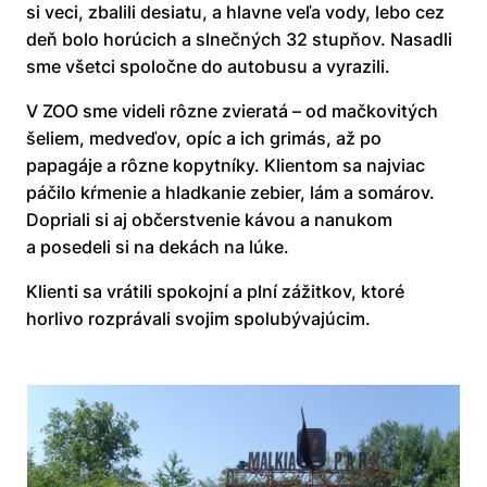
si veci, zbalili desiatu, a hlavne veľa vody, lebo cez
deň bolo horúcich a slnečných 32 stupňov. Nasadli
sme všetci spoločne do autobusu a vyrazili.
V ZOO sme videli rôzne zvieratá – od mačkovitých
šeliem, medveďov, opíc a ich grimás, až po
papagáje a rôzne kopytníky. Klientom sa najviac
páčilo kŕmenie a hladkanie zebier, lám a somárov.
Dopriali si aj občerstvenie kávou a nanukom
a posedeli si na dekách na lúke.
Klienti sa vrátili spokojní a plní zážitkov, ktoré
horlivo rozprávali svojim spolubývajúcim.