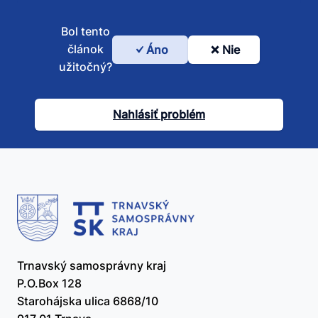
Bol tento
článok
Áno
Nie
Bol
užitočný?
tento
článok
Nahlásiť problém
užitočný?
Trnavský samosprávny kraj
P.O.Box 128
Starohájska ulica 6868/10