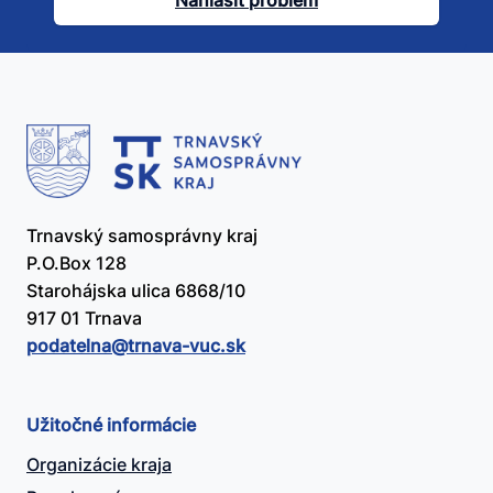
Nahlásiť problém
užitočný?
Trnavský samosprávny kraj
P.O.Box 128
Starohájska ulica 6868/10
917 01 Trnava
podatelna@​trnava-vuc.sk
Užitočné informácie
Organizácie kraja