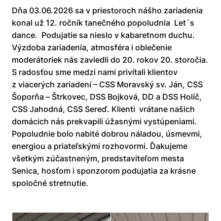
Dňa 03.06.2026 sa v priestoroch nášho zariadenia
konal už 12. ročník tanečného popoludnia
Let´s
dance.
Podujatie sa nieslo v kabaretnom duchu.
Výzdoba zariadenia, atmosféra i oblečenie
moderátoriek nás zaviedli do 20. rokov 20. storočia.
S radosťou sme medzi nami privítali klientov
z viacerých zariadení – CSS Moravský sv. Ján, CSS
Šoporňa – Štrkovec, DSS Bojková, DD a DSS Holíč,
CSS Jahodná, CSS Sereď. Klienti
vrátane našich
domácich nás prekvapili úžasnými vystúpeniami.
Popoludnie bolo nabité dobrou náladou, úsmevmi,
energiou a priateľskými rozhovormi. Ďakujeme
všetkým zúčastneným, predstaviteľom mesta
Senica, hosťom i sponzorom podujatia za krásne
spoločné stretnutie.