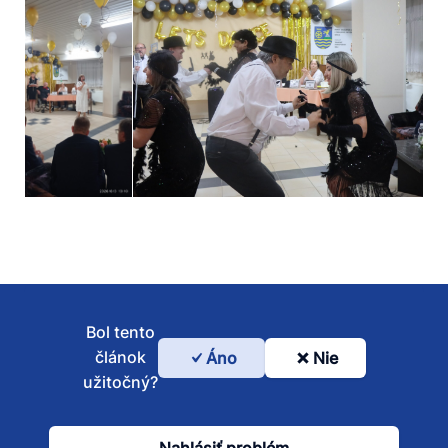
Bol tento
článok
Áno
Nie
Bol
užitočný?
tento
článok