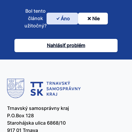
Bol tento
článok
Áno
Nie
Bol
užitočný?
tento
článok
Nahlásiť problém
užitočný?
Trnavský samosprávny kraj
P.O.Box 128
Starohájska ulica 6868/10
917 01 Trnava