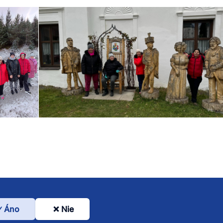
Áno
Nie
l