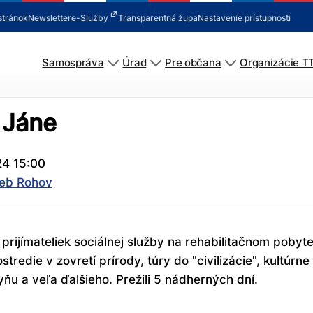
stránok
Newsletter
e-Služby
Transparentná župa
Nastavenie prístupnosti
Samospráva
Úrad
Pre občana
Organizácie T
 Jáne
24 15:00
ieb Rohov
 prijímateliek sociálnej služby na rehabilitačnom pobyte
stredie v zovretí prírody, túry do "civilizácie", kultúr
ňu a veľa ďalšieho. Prežili 5 nádherných dní.