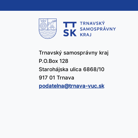
te
čl
už
Trnavský samosprávny kraj
P.O.Box 128
Starohájska ulica 6868/10
917 01 Trnava
podatelna@​trnava-vuc.sk