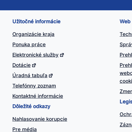
nto
ánok
Užitočné informácie
Web
itočný?
Organizácie kraja
Tech
Ponuka práce
Sprá
Elektronické služby
Prehl
Dotácie
Preh
webo
Úradná tabuľa
cook
Telefónny zoznam
Zmen
Kontaktné informácie
Legis
Dôležité odkazy
Ochr
Nahlasovanie korupcie
Zázn
Pre média