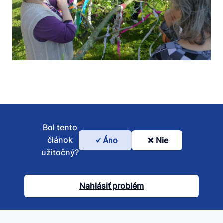
Bol tento
článok
Áno
Nie
Bol
užitočný?
tento
článok
Nahlásiť problém
užitočný?