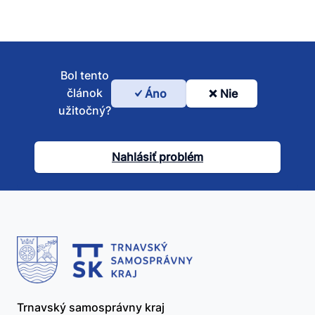
Bol tento
článok
Áno
Nie
Bol
užitočný?
tento
článok
Nahlásiť problém
užitočný?
Trnavský samosprávny kraj