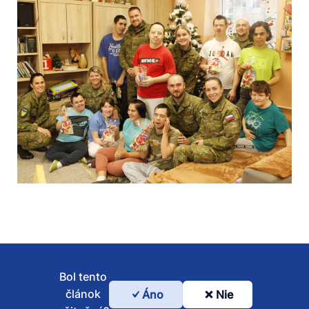
Bol tento
článok
Áno
Nie
Bol