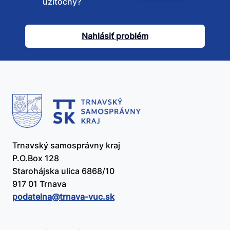
užitočný?
tento
článok
Nahlásiť problém
užitočný?
Trnavský samosprávny kraj
P.O.Box 128
Starohájska ulica 6868/10
917 01 Trnava
podatelna@​trnava-vuc.sk